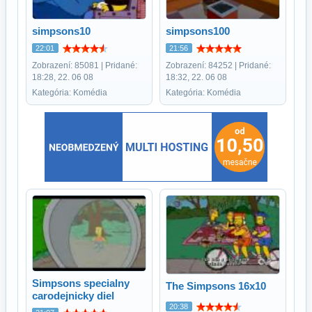
simpsons10
simpsons100
22:01
21:56
Zobrazení: 85081 | Pridané:
Zobrazení: 84252 | Pridané:
18:28, 22. 06 08
18:32, 22. 06 08
Kategória: Komédia
Kategória: Komédia
Simpsons specialny
The Simpsons 16x10
carodejnicky diel
20:38