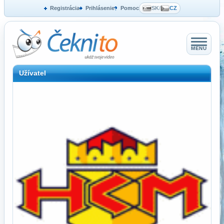
Registrácia
Prihlásenie
Pomoc
SK
/
CZ
MENU
Užívatel