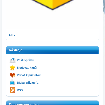
Allien
Nástroje
Pošli správu
Sledovať kanál
Pridať k priateľom
Blokuj užívateľa
RSS
Odporúčané video