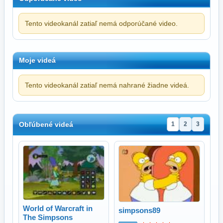
Tento videokanál zatiaľ nemá odporúčané video.
Moje videá
Tento videokanál zatiaľ nemá nahrané žiadne videá.
Obľúbené videá
1
2
3
World of Warcraft in
simpsons89
The Simpsons