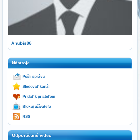
Anubis88
Nástroje
Pošli správu
Sledovať kanál
Pridať k priateľom
Blokuj užívateľa
RSS
Odporúčané video