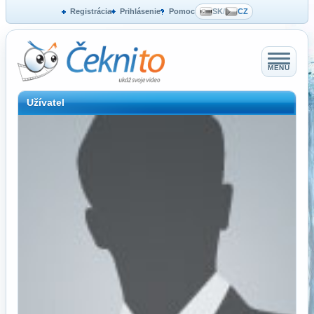
Registrácia
Prihlásenie
Pomoc
SK
/
CZ
MENU
Užívatel