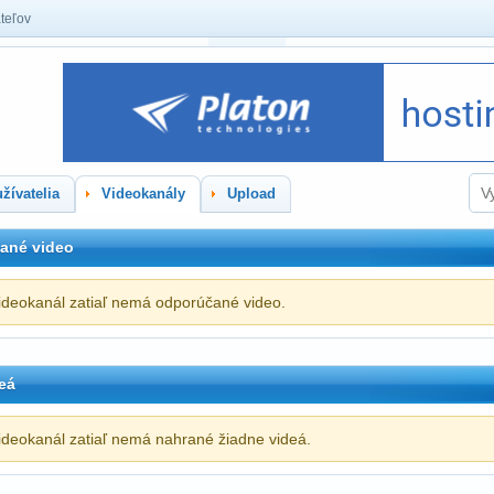
teľov
žívatelia
Videokanály
Upload
ané video
ideokanál zatiaľ nemá odporúčané video.
eá
ideokanál zatiaľ nemá nahrané žiadne videá.