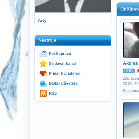
Obľúben
Arty
Nástroje
Pošli správu
Ako sa 
Sledovať kanál
09:54
Pridať k priateľom
Zobrazení
Blokuj užívateľa
23:00, 30
Kategóri
RSS