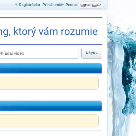
Registrácia
Prihlásenie
Pomoc
SK
/
CZ
Nájdi »