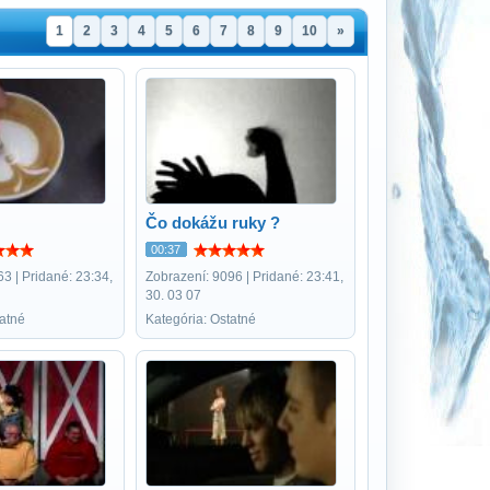
1
2
3
4
5
6
7
8
9
10
»
Čo dokážu ruky ?
00:37
3 | Pridané: 23:34,
Zobrazení: 9096 | Pridané: 23:41,
30. 03 07
tatné
Kategória: Ostatné