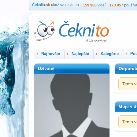
Čeknito
.sk
ukáž svoje video
159 988
videí
173 857
používa
Najnovšie
Najlepšie
Kategórie
Pou
Užívatel
Odporúč
Tento v
Moje vid
Tento v