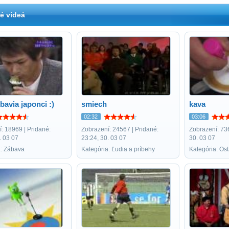
é videá
bavia japonci :)
smiech
kava
02:32
03:06
: 18969 | Pridané:
Zobrazení: 24567 | Pridané:
Zobrazení: 736
. 03 07
23:24, 30. 03 07
30. 03 07
a: Zábava
Kategória: Ľudia a príbehy
Kategória: Os