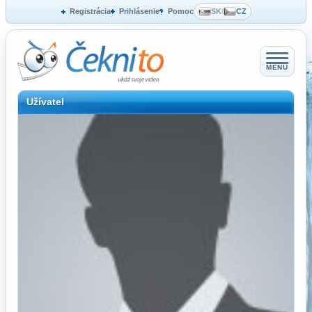
Registrácia
Prihlásenie
Pomoc
SK
/
CZ
MENU
Užívatel