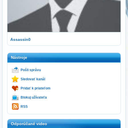
Assassin0
Nástroje
Pošli správu
Sledovať kanál
Pridať k priateľom
Blokuj užívateľa
RSS
Odporúčané video