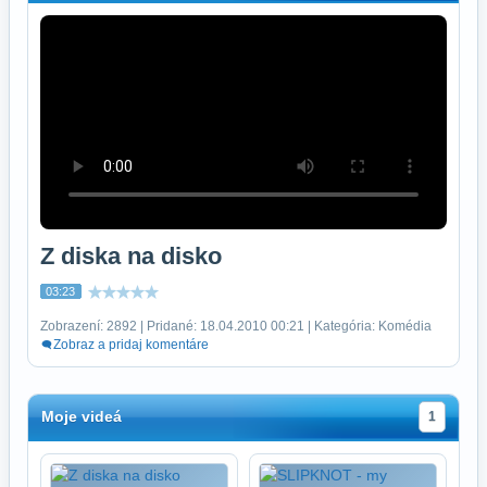
Z diska na disko
03:23
Zobrazení: 2892 | Pridané: 18.04.2010 00:21 | Kategória: Komédia
Zobraz a pridaj komentáre
Moje videá
1