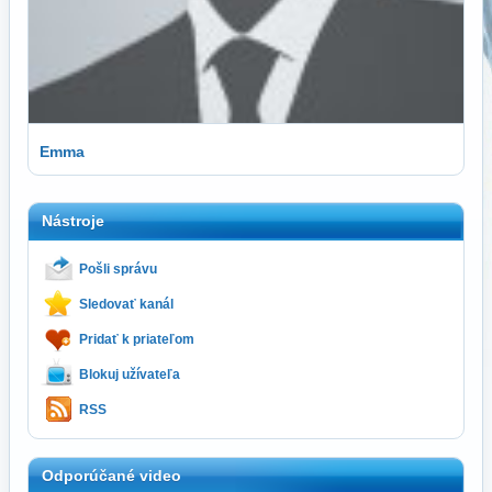
Emma
Nástroje
Pošli správu
Sledovať kanál
Pridať k priateľom
Blokuj užívateľa
RSS
Odporúčané video