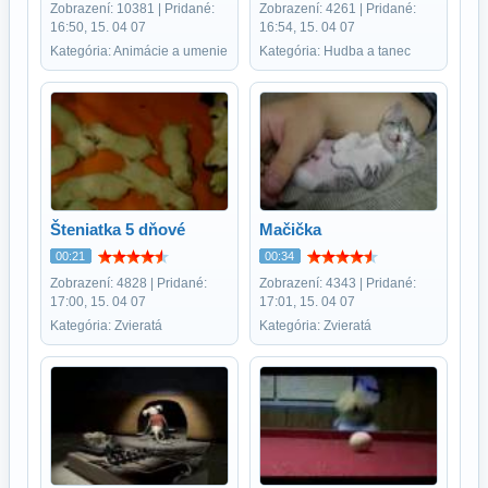
Zobrazení: 10381 | Pridané:
Zobrazení: 4261 | Pridané:
16:50, 15. 04 07
16:54, 15. 04 07
Kategória: Animácie a umenie
Kategória: Hudba a tanec
Šteniatka 5 dňové
Mačička
00:21
00:34
Zobrazení: 4828 | Pridané:
Zobrazení: 4343 | Pridané:
17:00, 15. 04 07
17:01, 15. 04 07
Kategória: Zvieratá
Kategória: Zvieratá