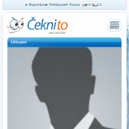
Registrácia
Prihlásenie
Pomoc
SK
/
CZ
MENU
Užívatel