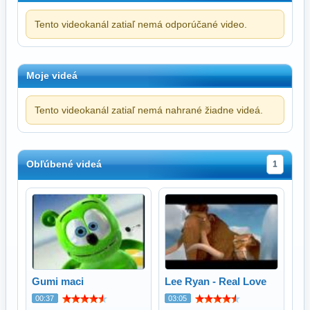
Tento videokanál zatiaľ nemá odporúčané video.
Moje videá
Tento videokanál zatiaľ nemá nahrané žiadne videá.
Obľúbené videá
1
Gumi maci
Lee Ryan - Real Love
00:37
03:05