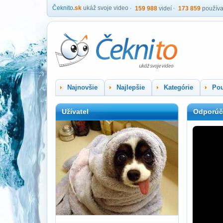
Čeknito
.sk
ukáž svoje video
159 988
videí
173 859
používa
Najnovšie
Najlepšie
Kategórie
Pou
Užívatel
Odporúč