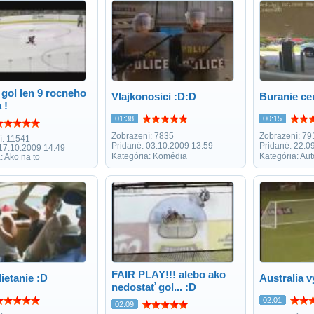
gol len 9 rocneho
Vlajkonosici :D:D
Buranie ce
 !
01:38
00:15
Zobrazení: 7835
Zobrazení: 79
í: 11541
Pridané: 03.10.2009 13:59
Pridané: 22.0
 17.10.2009 14:49
Kategória: Komédia
Kategória: Au
: Ako na to
FAIR PLAY!!! alebo ako
lietanie :D
Australia v
nedostať gol... :D
02:01
02:09