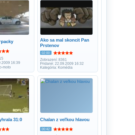
Ako sa mal skoncit Pan
rpacky
Prstenov
02:00
15
Zobrazení: 8361
9.2009 16:39
Pridané: 22.09.2009 16:32
to-moto
Kategória: Komédia
yhrala 31:0
Chalan z veľkou hlavou
00:42