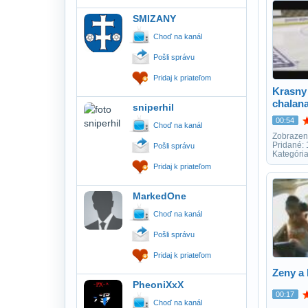
SMIZANY
Choď na kanál
Pošli správu
Pridaj k priateľom
Krasny 
chalana
sniperhil
00:54
Choď na kanál
Zobrazen
Pridané:
Pošli správu
Kategória
Pridaj k priateľom
MarkedOne
Choď na kanál
Pošli správu
Pridaj k priateľom
Zeny a 
PheoniXxX
00:17
Choď na kanál