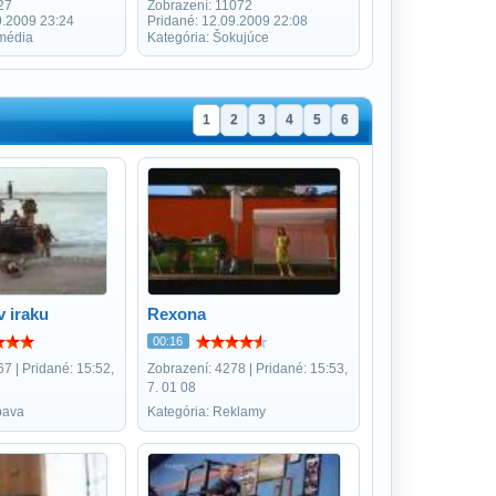
27
Zobrazení: 11072
9.2009 23:24
Pridané: 12.09.2009 22:08
média
Kategória: Šokujúce
1
2
3
4
5
6
v iraku
Rexona
00:16
7 | Pridané: 15:52,
Zobrazení: 4278 | Pridané: 15:53,
7. 01 08
bava
Kategória: Reklamy