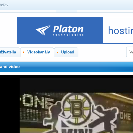
teľov
žívatelia
Videokanály
Upload
ané video