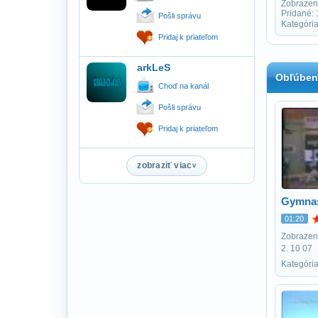
Zobrazen
Pridané:
Pošli správu
Kategóri
Pridaj k priateľom
arkLeS
Obľúben
Choď na kanál
Pošli správu
Pridaj k priateľom
zobraziť viac
Gymnast
01:20
Zobrazení
2. 10 07
Kategória