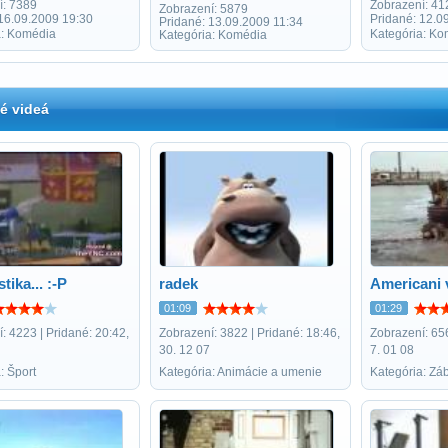
í: 7389
Zobrazení: 41
Zobrazení: 5879
 16.09.2009 19:30
Pridané: 12.0
Pridané: 13.09.2009 11:34
a: Komédia
Kategória: Ko
Kategória: Komédia
é videá
ika... :-P
radek
Americani 
01:09
01:29
: 4223 | Pridané: 20:42,
Zobrazení: 3822 | Pridané: 18:46,
Zobrazení: 656
30. 12 07
7. 01 08
: Šport
Kategória: Animácie a umenie
Kategória: Zá