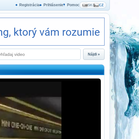
Registrácia
Prihlásenie
Pomoc
SK
/
CZ
Nájdi »