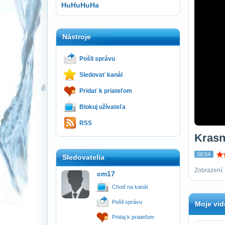
HuHuHuHa
Nástroje
Pošli správu
Sledovať kanál
Pridať k priateľom
Blokuj užívateľa
RSS
Krasn
00:54
Sledovatelia
Zobrazení: 
cm17
Choď na kanál
Pošli správu
Moje vid
Pridaj k priateľom