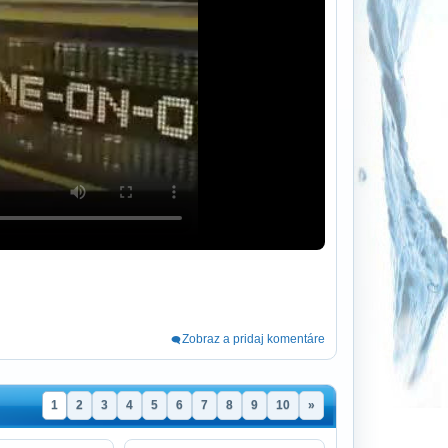
Zobraz a pridaj komentáre
1
2
3
4
5
6
7
8
9
10
»