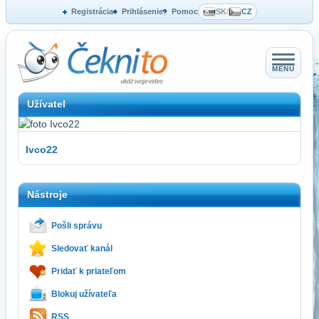
Registrácia
Prihlásenie
Pomoc
SK
/
CZ
MENU
Užívatel
Ivco22
Nástroje
Pošli správu
Sledovať kanál
Pridať k priateľom
Blokuj užívateľa
RSS