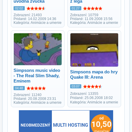
úvodná zvučka
z lega
02:02
01:27
Zobrazení: 21493
Zobrazení: 10759
Pridané: 14.02.2009 14:36
Pridané: 11.09.2008 15:56
Kategória: Animácie a umenie
Kategória: Animácie a umenie
Simpsons music video
Simpsons mapa do hry
- The Real Slim Shady,
Quake III: Arena
Eminem
03:07
04:48
Zobrazení: 13355
Zobrazení: 11240
Pridané: 25.06.2008 18:02
Pridané: 20.08.2008 23:31
Kategória: Animácie a umenie
Kategória: Animácie a umenie