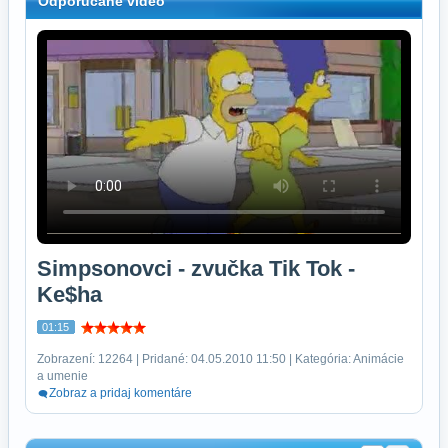
Odporúčané video
Simpsonovci - zvučka Tik Tok -
Ke$ha
01:15
Zobrazení: 12264 | Pridané: 04.05.2010 11:50 | Kategória: Animácie
a umenie
Zobraz a pridaj komentáre