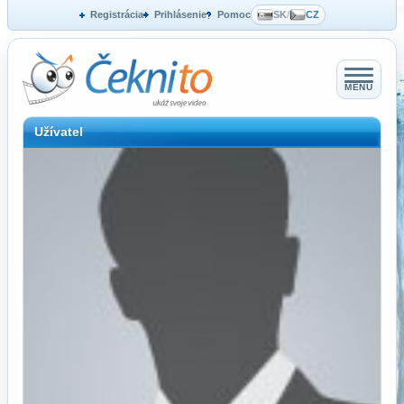
Registrácia
Prihlásenie
Pomoc
SK
/
CZ
MENU
Užívatel