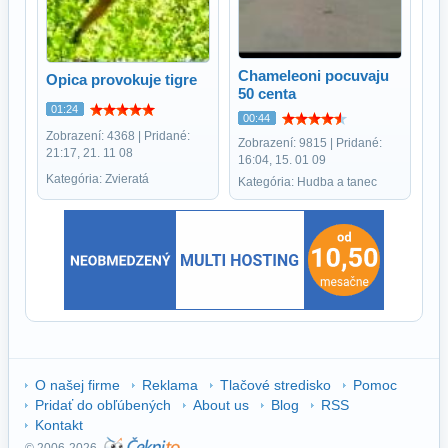
Chameleoni pocuvaju
Opica provokuje tigre
50 centa
01:24
00:44
Zobrazení: 4368 | Pridané:
Zobrazení: 9815 | Pridané:
21:17, 21. 11 08
16:04, 15. 01 09
Kategória: Zvieratá
Kategória: Hudba a tanec
O našej firme
Reklama
Tlačové stredisko
Pomoc
Pridať do obľúbených
About us
Blog
RSS
Kontakt
© 2006-2026