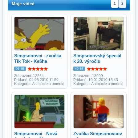
Moje videá
1
2
Simpsonovci - zvučka
Simpsonovský špeciál
Tik Tok - Ke$ha
k 20. výročiu
01:15
42:16
Zobrazení: 12264
Zobrazení: 13999
Pridané: 04.05.2010 11:50
Pridané: 19.01.2010 15:43
Kategória: Animácie a umenie
Kategória: Animácie a umenie
Simpsonovci - Nová
Zvučka Simpsonovcov