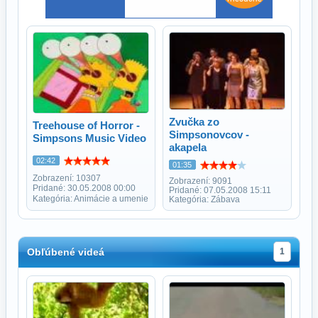
Zvučka zo
Treehouse of Horror -
Simpsonovcov -
Simpsons Music Video
akapela
02:42
01:35
Zobrazení: 10307
Zobrazení: 9091
Pridané: 30.05.2008 00:00
Pridané: 07.05.2008 15:11
Kategória: Animácie a umenie
Kategória: Zábava
Obľúbené videá
1