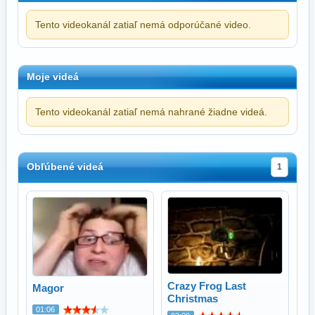
Tento videokanál zatiaľ nemá odporúčané video.
Moje videá
Tento videokanál zatiaľ nemá nahrané žiadne videá.
Obľúbené videá
1
Crazy Frog Last
Magor
Christmas
01:06