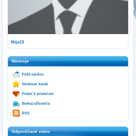
Mija22
Nástroje
Pošli správu
Sledovať kanál
Pridať k priateľom
Blokuj užívateľa
RSS
Odporúčané video