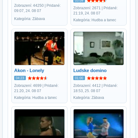
03:09
Zobrazení: 44250 | Pridané:
Zobrazení: 2671 | Pridané:
09:07, 24. 08 07
21:19, 24. 08 07
Kategória: Zábava
Kategória: Hudba a tanec
Akon - Lonely
Ludske domino
04:23
01:00
Zobrazení: 4699 | Pridané:
Zobrazení: 4412 | Pridané:
21:20, 24. 08 07
18:53, 25. 08 07
Kategória: Hudba a tanec
Kategória: Zábava