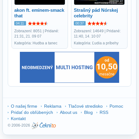
akon ft. eminem-smack
Strašný pád Nórskej
that
celebrity
04:11
00:37
Zobrazení: 8051 | Pridané:
Zobrazení: 14649 | Pridané:
21:31, 21. 09 07
11:40, 14. 10 07
Kategória: Hudba a tanec
Kategória: Ľudia a príbehy
O našej firme
Reklama
Tlačové stredisko
Pomoc
Pridať do obľúbených
About us
Blog
RSS
Kontakt
© 2006-2026