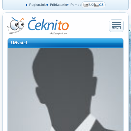
Registrácia
Prihlásenie
Pomoc
SK
/
CZ
MENU
Užívatel