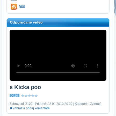
RSS
Odporúčané video
s Kicka poo
00:10
Zobrazení: 3122 | Pridané: 03.01.2010 20:30 | Kategória: Zvieratá
Zobraz a pridaj komentáre