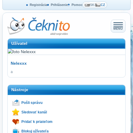
Registrácia
Prihlásenie
Pomoc
SK
/
CZ
MENU
Užívatel
Nelexxx
a
Nástroje
Pošli správu
Sledovať kanál
Pridať k priateľom
Blokuj užívateľa