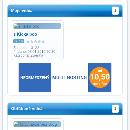
Moje videá
1
s Kicka poo
00:10
Zobrazení: 3122
Pridané: 03.01.2010 20:30
Kategória: Zvieratá
Obľúbené videá
1