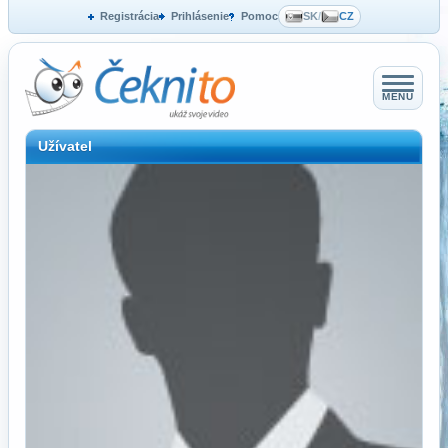
Registrácia
Prihlásenie
Pomoc
SK
/
CZ
MENU
Užívatel