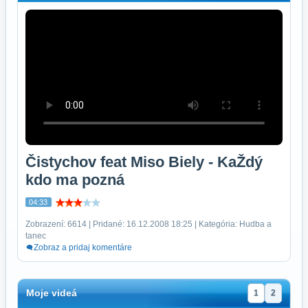
Čistychov feat Miso Biely - KaŽdý
kdo ma pozná
04:33
Zobrazení: 6614 | Pridané: 16.12.2008 18:25 | Kategória: Hudba a
tanec
Zobraz a pridaj komentáre
Moje videá
1
2