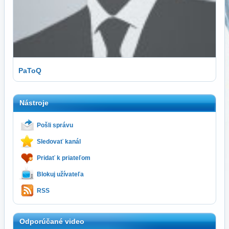
PaToQ
Nástroje
Pošli správu
Sledovať kanál
Pridať k priateľom
Blokuj užívateľa
RSS
Odporúčané video