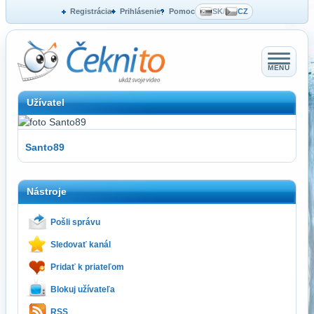
Registrácia
Prihlásenie
Pomoc
SK
/
CZ
MENU
Užívatel
Santo89
Nástroje
Pošli správu
Sledovať kanál
Pridať k priateľom
Blokuj užívateľa
RSS