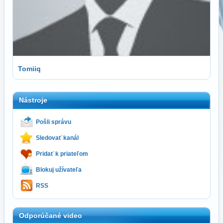
Tomiiq
Nástroje
Pošli správu
Sledovať kanál
Pridať k priateľom
Blokuj užívateľa
RSS
Odporúčané video