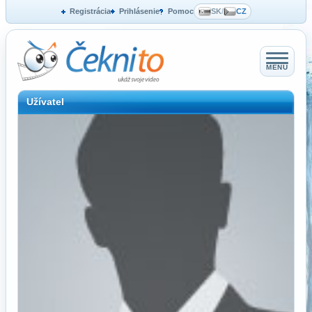
Registrácia
Prihlásenie
Pomoc
SK
/
CZ
MENU
Užívatel