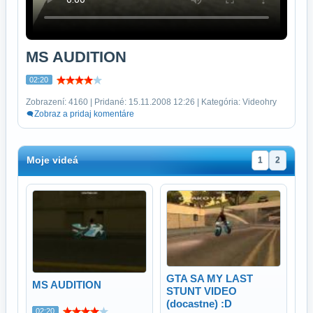
MS AUDITION
02:20
Zobrazení: 4160 | Pridané: 15.11.2008 12:26 | Kategória: Videohry
Zobraz a pridaj komentáre
Moje videá
1
2
GTA SA MY LAST
MS AUDITION
STUNT VIDEO
(docastne) :D
02:20