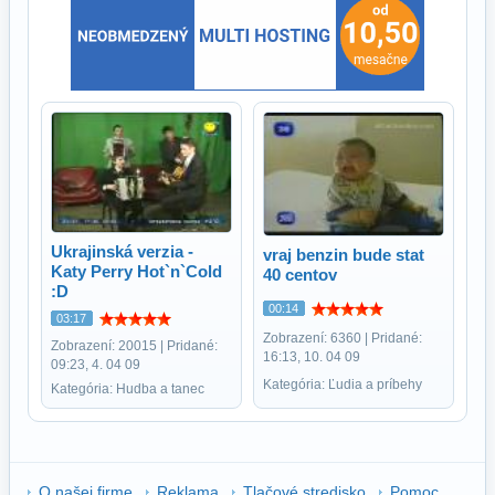
Ukrajinská verzia -
vraj benzin bude stat
Katy Perry Hot`n`Cold
40 centov
:D
00:14
03:17
Zobrazení: 6360 | Pridané:
Zobrazení: 20015 | Pridané:
16:13, 10. 04 09
09:23, 4. 04 09
Kategória: Ľudia a príbehy
Kategória: Hudba a tanec
O našej firme
Reklama
Tlačové stredisko
Pomoc