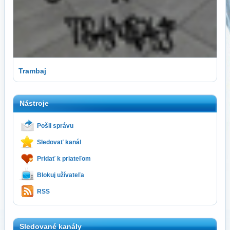
Trambaj
Nástroje
Pošli správu
Sledovať kanál
Pridať k priateľom
Blokuj užívateľa
RSS
Sledované kanály