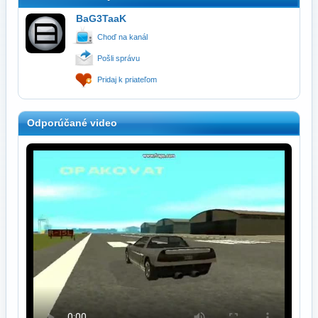
BaG3TaaK
Choď na kanál
Pošli správu
Pridaj k priateľom
Odporúčané video