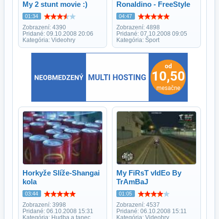
My 2 stunt movie :)
Ronaldino - FreeStyle
01:34
04:47
Zobrazení: 4390
Zobrazení: 4898
Pridané: 09.10.2008 20:06
Pridané: 07.10.2008 09:05
Kategória: Videohry
Kategória: Šport
Horkyže Slíže-Shangai
My FiRsT vIdEo By
kola
TrAmBaJ
03:44
01:05
Zobrazení: 3998
Zobrazení: 4537
Pridané: 06.10.2008 15:31
Pridané: 06.10.2008 15:11
Kategória: Hudba a tanec
Kategória: Videohry