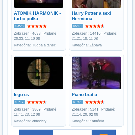
ATOMIK HARMONIK -
Harry Potter a sexi
turbo polka
Hermiona
03:28
05:18
Zobrazení: 4638 | Pridané:
Zobrazení: 14410 | Pridané:
20:33, 11. 10 08
21:21, 18. 11 08
Kategória: Hudba a tanec
Kategória: Zábava
lego cs
Piano bratia
01:17
01:45
Zobrazení: 3809 | Pridané:
Zobrazení: 5141 | Pridané:
11:41, 23. 12 08
21:14, 20. 02 09
Kategória: Videohry
Kategória: Komédia