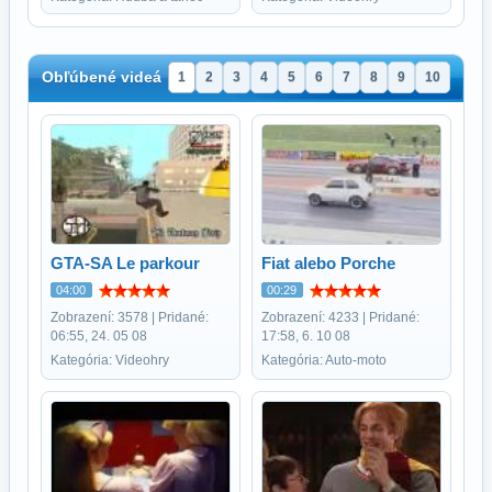
Obľúbené videá
1
2
3
4
5
6
7
8
9
10
GTA-SA Le parkour
Fiat alebo Porche
04:00
00:29
Zobrazení: 3578 | Pridané:
Zobrazení: 4233 | Pridané:
06:55, 24. 05 08
17:58, 6. 10 08
Kategória: Videohry
Kategória: Auto-moto