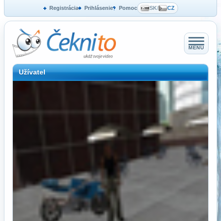
Registrácia
Prihlásenie
Pomoc
SK
/
CZ
MENU
Užívatel