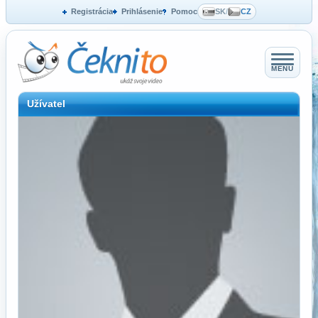
Registrácia
Prihlásenie
Pomoc
SK
/
CZ
MENU
Užívatel