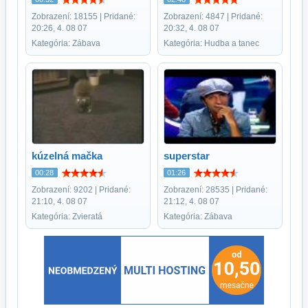
Zobrazení: 18155 | Pridané:
Zobrazení: 4847 | Pridané:
20:26, 4. 08 07
20:32, 4. 08 07
Kategória: Zábava
Kategória: Hudba a tanec
kúzelná mačka
superstar
00:28
01:26
Zobrazení: 9202 | Pridané:
Zobrazení: 28535 | Pridané:
21:10, 4. 08 07
21:12, 4. 08 07
Kategória: Zvieratá
Kategória: Zábava