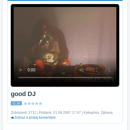
good DJ
01:30
Zobrazení: 2711 | Pridané: 21.08.2007 17:47 | Kategória: Zábava
Zobraz a pridaj komentáre