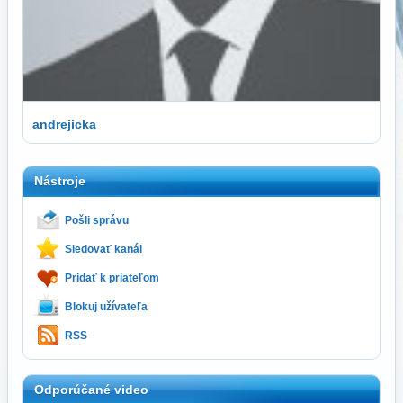
andrejicka
Nástroje
Pošli správu
Sledovať kanál
Pridať k priateľom
Blokuj užívateľa
RSS
Odporúčané video