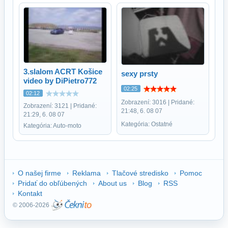
3.slalom ACRT Košice
sexy prsty
video by DiPietro772
02:25
02:12
Zobrazení: 3016 | Pridané:
Zobrazení: 3121 | Pridané:
21:48, 6. 08 07
21:29, 6. 08 07
Kategória: Ostatné
Kategória: Auto-moto
O našej firme
Reklama
Tlačové stredisko
Pomoc
Pridať do obľúbených
About us
Blog
RSS
Kontakt
© 2006-2026