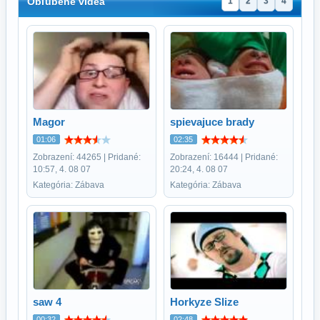
Obľúbené videá
1
2
3
4
Magor
spievajuce brady
01:06
02:35
Zobrazení: 44265 | Pridané:
Zobrazení: 16444 | Pridané:
10:57, 4. 08 07
20:24, 4. 08 07
Kategória: Zábava
Kategória: Zábava
saw 4
Horkyze Slize
00:32
02:48