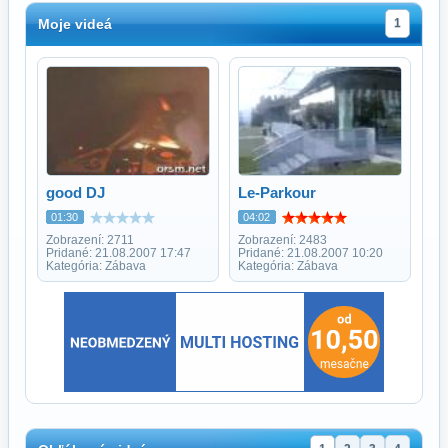
Moje videá
1
good DJ
Le-Parkour
01:30
04:02
Zobrazení: 2711
Zobrazení: 2483
Pridané: 21.08.2007 17:47
Pridané: 21.08.2007 10:20
Kategória: Zábava
Kategória: Zábava