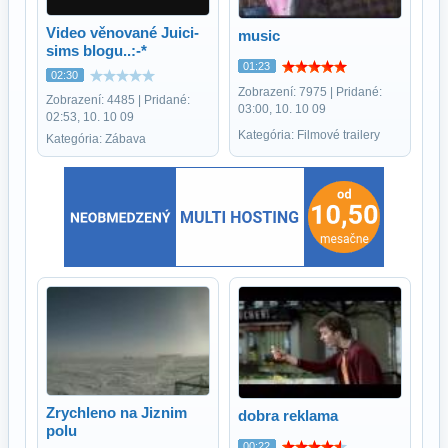
Video věnované Juici-
music
sims blogu..:-*
01:23
02:30
Zobrazení: 7975 | Pridané:
Zobrazení: 4485 | Pridané:
03:00, 10. 10 09
02:53, 10. 10 09
Kategória: Filmové trailery
Kategória: Zábava
Zrychleno na Jiznim
dobra reklama
polu
00:22