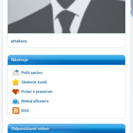
attakers
Nástroje
Pošli správu
Sledovať kanál
Pridať k priateľom
Blokuj užívateľa
RSS
Odporúčané video