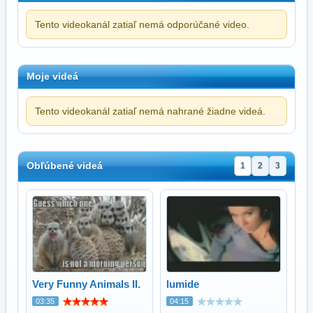
Tento videokanál zatiaľ nemá odporúčané video.
Moje videá
Tento videokanál zatiaľ nemá nahrané žiadne videá.
Obľúbené videá
1
2
3
Very Funny Animals II.
lumide
03:35
04:15