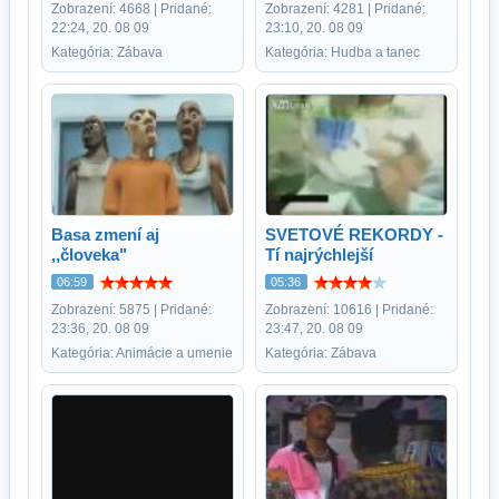
Zobrazení: 4668 | Pridané:
Zobrazení: 4281 | Pridané:
22:24, 20. 08 09
23:10, 20. 08 09
Kategória: Zábava
Kategória: Hudba a tanec
Basa zmení aj
SVETOVÉ REKORDY -
,,človeka"
Tí najrýchlejší
06:59
05:36
Zobrazení: 5875 | Pridané:
Zobrazení: 10616 | Pridané:
23:36, 20. 08 09
23:47, 20. 08 09
Kategória: Animácie a umenie
Kategória: Zábava