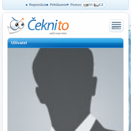
Registrácia
Prihlásenie
Pomoc
SK
/
CZ
MENU
Užívatel