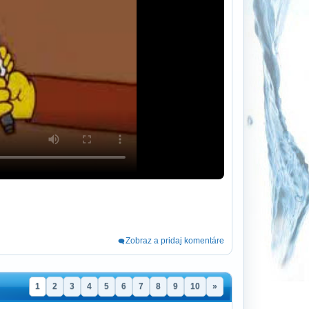
Zobraz a pridaj komentáre
1
2
3
4
5
6
7
8
9
10
»