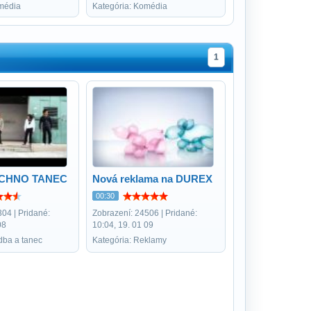
média
Kategória: Komédia
1
CHNO TANEC
Nová reklama na DUREX
00:30
04 | Pridané:
Zobrazení: 24506 | Pridané:
08
10:04, 19. 01 09
dba a tanec
Kategória: Reklamy