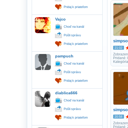
Pridaj k priateľom
Vajco
Choď na kanál
Pošli správu
simpso
Pridaj k priateľom
21:02
Zobrazen
pampuch
Pridané:
Kategóri
Choď na kanál
Pošli správu
Pridaj k priateľom
diablica666
Choď na kanál
Pošli správu
simpso
20:58
Pridaj k priateľom
Zobrazen
Pridané: