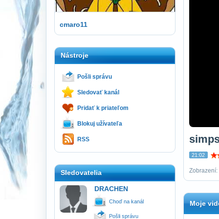
cmaro11
Nástroje
Pošli správu
Sledovať kanál
Pridať k priateľom
Blokuj užívateľa
simp
RSS
21:02
Zobrazení:
Sledovatelia
DRACHEN
Choď na kanál
Moje vid
Pošli správu