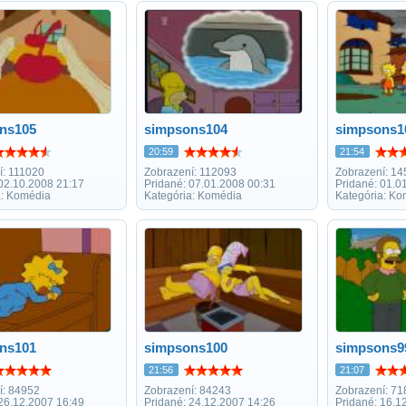
ns105
simpsons104
simpsons1
20:59
21:54
í: 111020
Zobrazení: 112093
Zobrazení: 1
 02.10.2008 21:17
Pridané: 07.01.2008 00:31
Pridané: 01.0
a: Komédia
Kategória: Komédia
Kategória: Ko
ns101
simpsons100
simpsons9
21:56
21:07
í: 84952
Zobrazení: 84243
Zobrazení: 71
 26.12.2007 16:49
Pridané: 24.12.2007 14:26
Pridané: 16.1