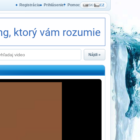
Registrácia
Prihlásenie
Pomoc
SK
/
CZ
Nájdi »