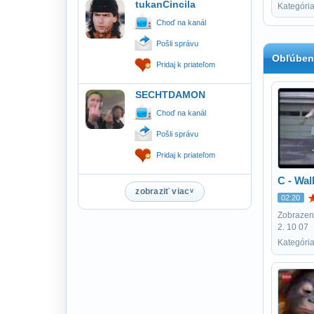
tukanCincila
Kategóri
Choď na kanál
Pošli správu
Obľúben
Pridaj k priateľom
SECHTDAMON
Choď na kanál
Pošli správu
Pridaj k priateľom
C - Wal
zobraziť viac
02:20
Zobrazení
2. 10 07
Kategóri