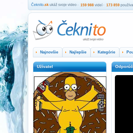
Čeknito
.sk
ukáž svoje video
159 988
videí
173 859
používa
Najnovšie
Najlepšie
Kategórie
Pou
Užívatel
Odporúč