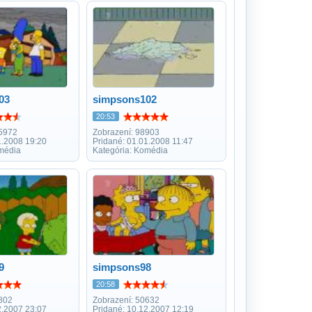
03
simpsons102
20:53
45972
Zobrazení: 98903
1.2008 19:20
Pridané: 01.01.2008 11:47
média
Kategória: Komédia
9
simpsons98
20:58
802
Zobrazení: 50632
2.2007 23:07
Pridané: 10.12.2007 12:19