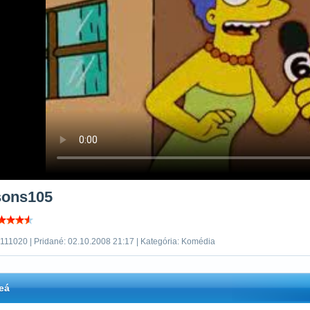
sons105
 111020 | Pridané: 02.10.2008 21:17 | Kategória: Komédia
eá