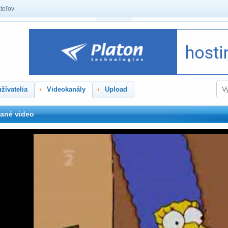
teľov
žívatelia
Videokanály
Upload
ané video