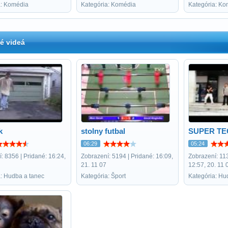
a: Komédia
Kategória: Komédia
Kategória: Ko
é videá
k
stolny futbal
SUPER TE
06:29
05:24
: 8356 | Pridané: 16:24,
Zobrazení: 5194 | Pridané: 16:09,
Zobrazení: 113
21. 11 07
12:57, 20. 11 
a: Hudba a tanec
Kategória: Šport
Kategória: Hu