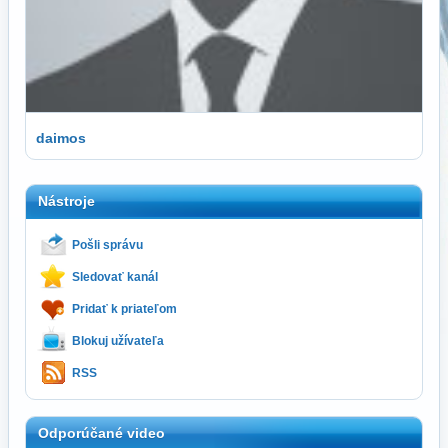
daimos
Nástroje
Pošli správu
Sledovať kanál
Pridať k priateľom
Blokuj užívateľa
RSS
Odporúčané video