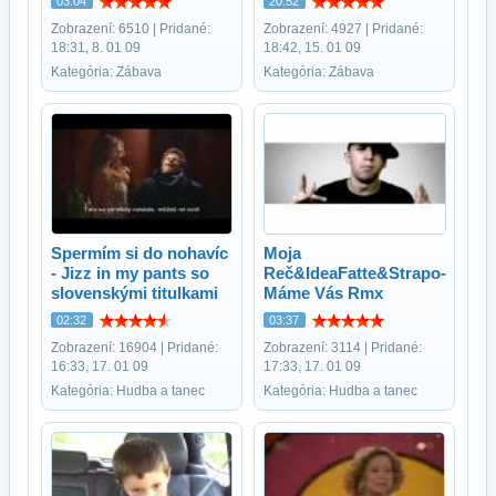
03:04
20:52
Zobrazení: 6510 | Pridané:
Zobrazení: 4927 | Pridané:
18:31, 8. 01 09
18:42, 15. 01 09
Kategória: Zábava
Kategória: Zábava
Spermím si do nohavíc
Moja
- Jizz in my pants so
Reč&IdeaFatte&Strapo-
slovenskými titulkami
Máme Vás Rmx
02:32
03:37
Zobrazení: 16904 | Pridané:
Zobrazení: 3114 | Pridané:
16:33, 17. 01 09
17:33, 17. 01 09
Kategória: Hudba a tanec
Kategória: Hudba a tanec