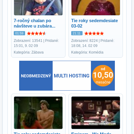
7-ročný chalan po
Tie roky sedemdesiate
návšteve u zubára...
03-02
01:59
21:11
Zobrazení: 13541 | Pridané:
Zobrazení: 8224 | Pridané:
15:01, 9. 02 09
18:08, 14. 02 09
Kategória: Zábava
Kategória: Komédia