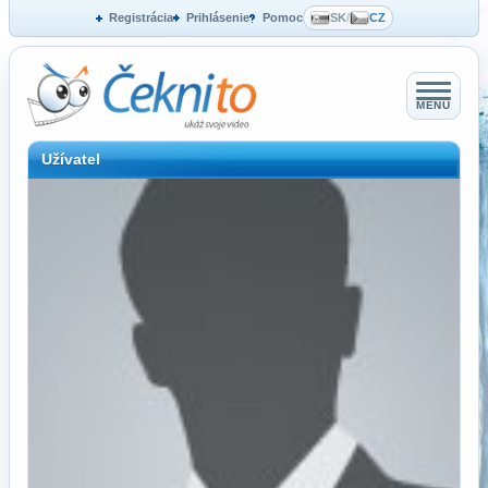
Registrácia
Prihlásenie
Pomoc
SK
/
CZ
MENU
Užívatel