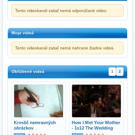
Tento videokanál zatiaľ nemá odporúčané video.
Moje videá
Tento videokanál zatiaľ nemá nahrané žiadne videá.
Obľúbené videá
1
2
Kreslič nemravných
How I Met Your Mother
obrázkov
- 1x12 The Wedding