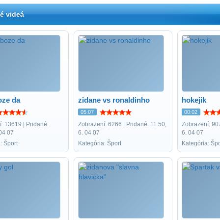
é videá
oze da
zidane vs ronaldinho
hokejik
05:07
00:02
: 13619 | Pridané:
Zobrazení: 6266 | Pridané: 11:50,
Zobrazení: 907
 04 07
6. 04 07
6. 04 07
: Šport
Kategória: Šport
Kategória: Špo