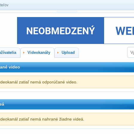
teľov
žívatelia
Videokanály
Upload
ané video
ideokanál zatiaľ nemá odporúčané video.
eá
ideokanál zatiaľ nemá nahrané žiadne videá.