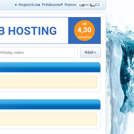
Registrácia
Prihlásenie
Pomoc
SK
/
CZ
Nájdi »