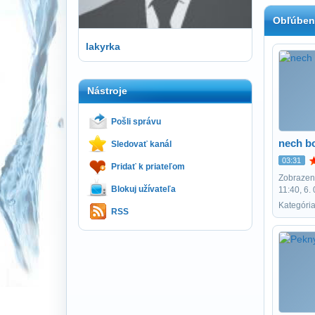
Obľúben
lakyrka
Nástroje
Pošli správu
nech b
Sledovať kanál
03:31
Pridať k priateľom
Zobrazení
Blokuj užívateľa
11:40, 6.
Kategória
RSS