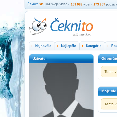
Čeknito
.sk
ukáž svoje video
159 988
videí
173 857
používa
Najnovšie
Najlepšie
Kategórie
Pou
Užívatel
Odporúč
Tento v
Moje vid
Tento v