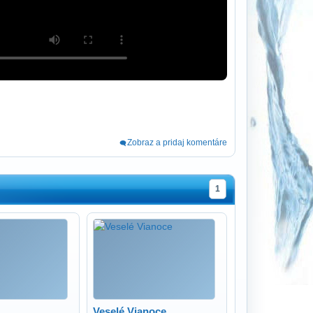
Zobraz a pridaj komentáre
1
Veselé Vianoce