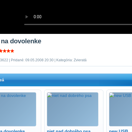
 na dovolenke
3622 | Pridané: 09.05.2008 20:30 | Kategória: Zvieratá
eá
na dovolenke
niet nad dobrého psa
new USB