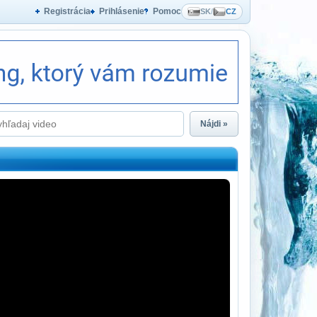
Registrácia
Prihlásenie
Pomoc
SK
/
CZ
Nájdi »