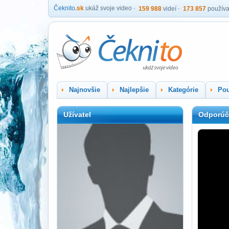
Čeknito
.sk
ukáž svoje video
159 988
videí
173 857
používa
Najnovšie
Najlepšie
Kategórie
Pou
Užívatel
Odporúč