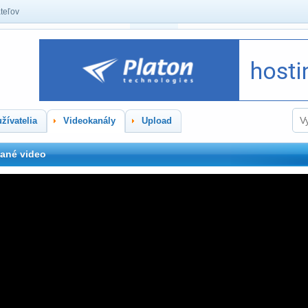
teľov
žívatelia
Videokanály
Upload
ané video