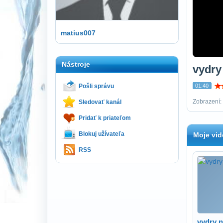
matius007
Nástroje
vydry
Pošli správu
01:40
Zobrazení: 
Sledovať kanál
Pridať k priateľom
Blokuj užívateľa
Moje vid
RSS
vydry 