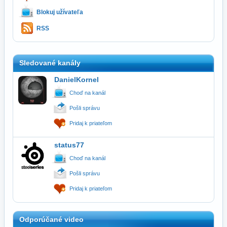
Blokuj užívateľa
RSS
Sledované kanály
DanielKornel
Choď na kanál
Pošli správu
Pridaj k priateľom
status77
Choď na kanál
Pošli správu
Pridaj k priateľom
Odporúčané video