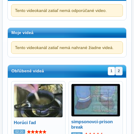
Tento videokanál zatiaľ nemá odporúčané video.
Moje videá
Tento videokanál zatiaľ nemá nahrané žiadne videá.
Obľúbené videá
1
2
simpsonovci-prison
Horúci ľad
break
02:20