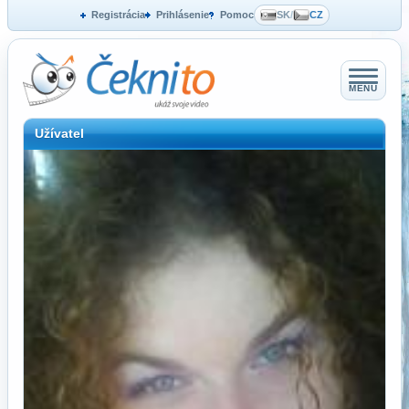
Registrácia
Prihlásenie
Pomoc
SK
/
CZ
MENU
Užívatel