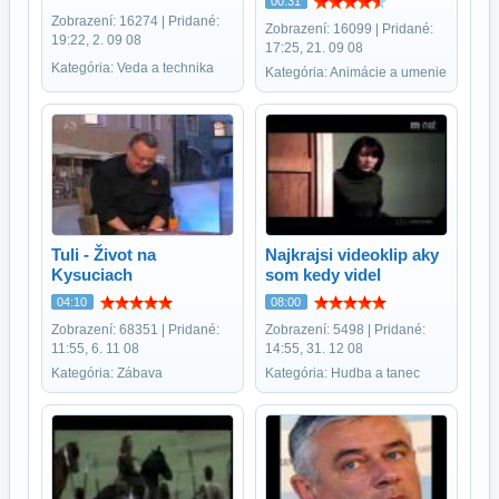
00:31
Zobrazení: 16274 | Pridané:
Zobrazení: 16099 | Pridané:
19:22, 2. 09 08
17:25, 21. 09 08
Kategória: Veda a technika
Kategória: Animácie a umenie
Tuli - Život na
Najkrajsi videoklip aky
Kysuciach
som kedy videl
04:10
08:00
Zobrazení: 68351 | Pridané:
Zobrazení: 5498 | Pridané:
11:55, 6. 11 08
14:55, 31. 12 08
Kategória: Zábava
Kategória: Hudba a tanec