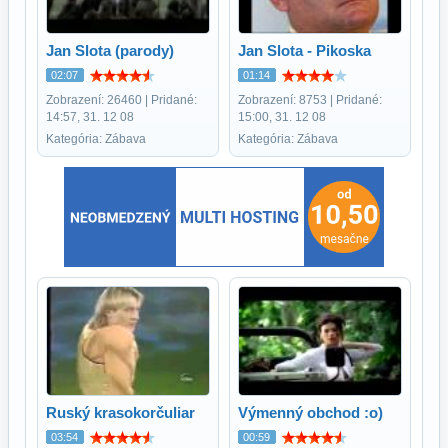
Jan Slota (parody)
Jan Slota - Pikoska
02:07
01:14
Zobrazení: 26460 | Pridané:
Zobrazení: 8753 | Pridané:
14:57, 31. 12 08
15:00, 31. 12 08
Kategória: Zábava
Kategória: Zábava
Ruský krasokorčuliar
Výmenný obchod :o)
03:54
00:59