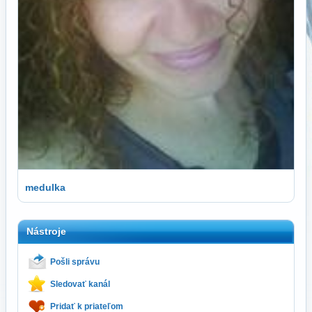
medulka
Nástroje
Pošli správu
Sledovať kanál
Pridať k priateľom