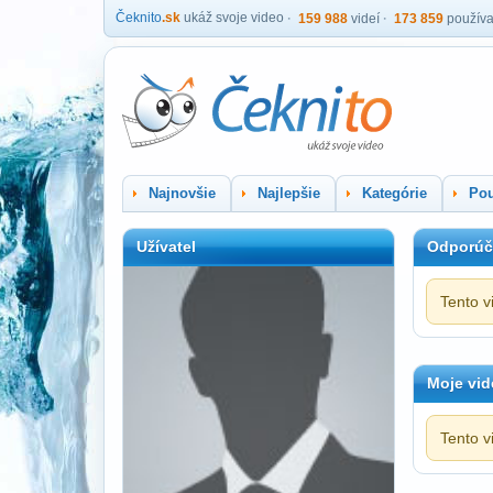
Čeknito
.sk
ukáž svoje video
159 988
videí
173 859
používa
Najnovšie
Najlepšie
Kategórie
Pou
Užívatel
Odporúč
Tento v
Moje vid
Tento v