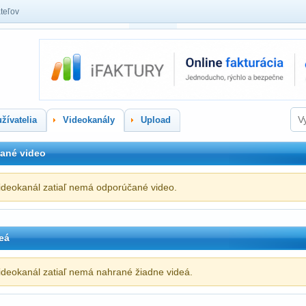
teľov
žívatelia
Videokanály
Upload
ané video
ideokanál zatiaľ nemá odporúčané video.
eá
ideokanál zatiaľ nemá nahrané žiadne videá.