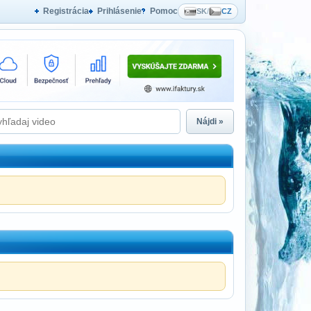
Registrácia
Prihlásenie
Pomoc
SK
/
CZ
Nájdi »