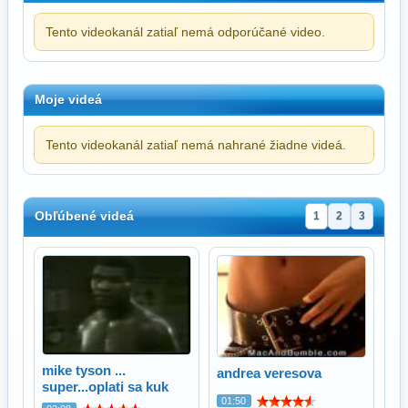
Tento videokanál zatiaľ nemá odporúčané video.
Moje videá
Tento videokanál zatiaľ nemá nahrané žiadne videá.
Obľúbené videá
1
2
3
mike tyson ...
andrea veresova
super...oplati sa kuk
01:50