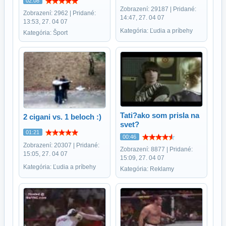
02:08
Zobrazení: 29187 | Pridané:
Zobrazení: 2962 | Pridané:
14:47, 27. 04 07
13:53, 27. 04 07
Kategória: Ľudia a príbehy
Kategória: Šport
Tati?ako som prisla na
2 cigani vs. 1 beloch :)
svet?
01:21
00:46
Zobrazení: 20307 | Pridané:
Zobrazení: 8877 | Pridané:
15:05, 27. 04 07
15:09, 27. 04 07
Kategória: Ľudia a príbehy
Kategória: Reklamy