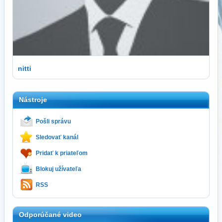
nitti
Nástroje
Pošli správu
Sledovať kanál
Pridať k priateľom
Blokuj užívateľa
RSS
Odporúčané video