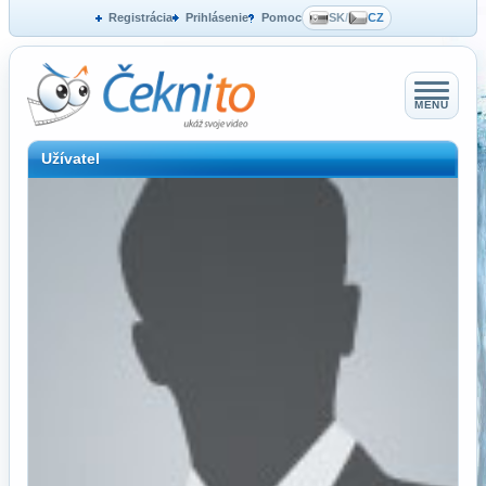
Registrácia
Prihlásenie
Pomoc
SK
/
CZ
MENU
Užívatel