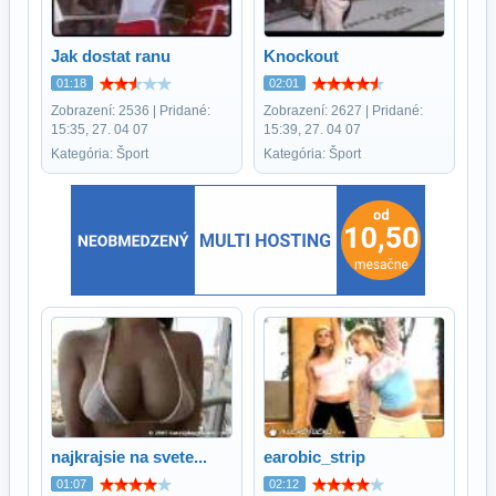
Jak dostat ranu
Knockout
01:18
02:01
Zobrazení: 2536 | Pridané:
Zobrazení: 2627 | Pridané:
15:35, 27. 04 07
15:39, 27. 04 07
Kategória: Šport
Kategória: Šport
najkrajsie na svete...
earobic_strip
01:07
02:12