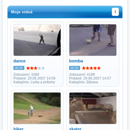
Moje videá
1
dance
bomba
00:25
00:20
Zobrazení: 3389
Zobrazení: 4189
Pridané: 29.06.2007 14:59
Pridané: 29.06.2007 14:57
Kategória: Ľudia a príbehy
Kategória: Zábava
biker
skater