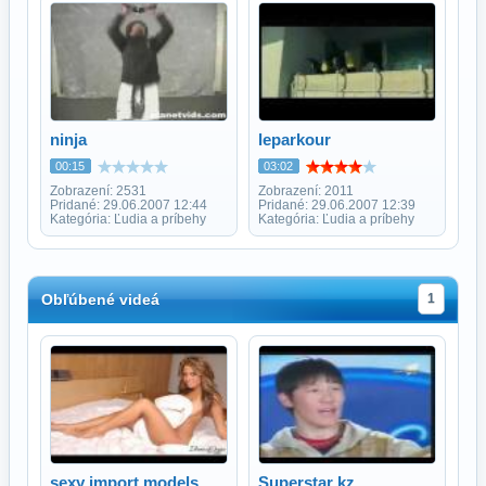
ninja
leparkour
00:15
03:02
Zobrazení: 2531
Zobrazení: 2011
Pridané: 29.06.2007 12:44
Pridané: 29.06.2007 12:39
Kategória: Ľudia a príbehy
Kategória: Ľudia a príbehy
Obľúbené videá
1
sexy import models
Superstar kz