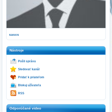
sascs
Nástroje
Pošli správu
Sledovať kanál
Pridať k priateľom
Blokuj užívateľa
RSS
Odporúčané video