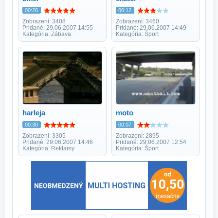
00:20
00:12
Zobrazení: 3408
Zobrazení: 3460
Pridané: 29.06.2007 14:55
Pridané: 29.06.2007 14:49
Kategória: Zábava
Kategória: Šport
harleja
moto
00:30
00:07
Zobrazení: 3305
Zobrazení: 2895
Pridané: 29.06.2007 14:46
Pridané: 29.06.2007 12:54
Kategória: Reklamy
Kategória: Šport