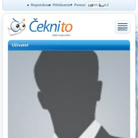
Registrácia
Prihlásenie
Pomoc
SK
/
CZ
MENU
Užívatel