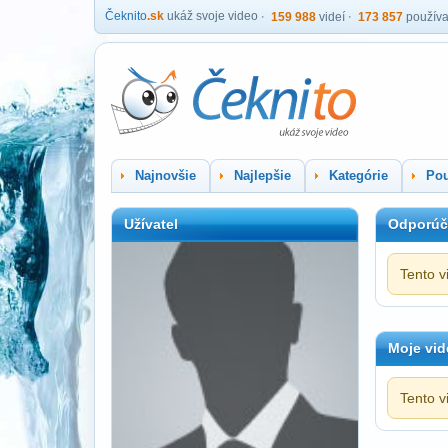
Čeknito
.sk
ukáž svoje video
159 988
videí
173 857
používa
Najnovšie
Najlepšie
Kategórie
Pou
Užívatel
Odporúč
Tento v
Moje vid
Tento v