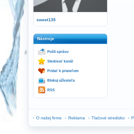
sweet135
Nástroje
Pošli správu
Sledovať kanál
Pridať k priateľom
Blokuj užívateľa
RSS
O našej firme
Reklama
Tlačové stredisko
P