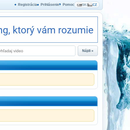
Registrácia
Prihlásenie
Pomoc
SK
/
CZ
Nájdi »