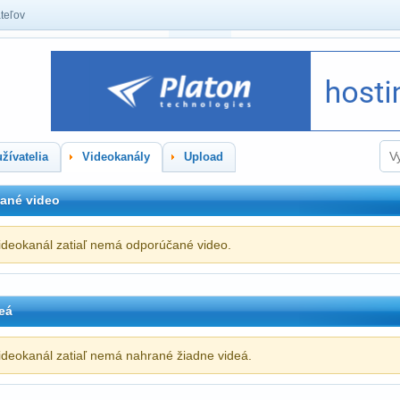
teľov
žívatelia
Videokanály
Upload
ané video
ideokanál zatiaľ nemá odporúčané video.
eá
ideokanál zatiaľ nemá nahrané žiadne videá.