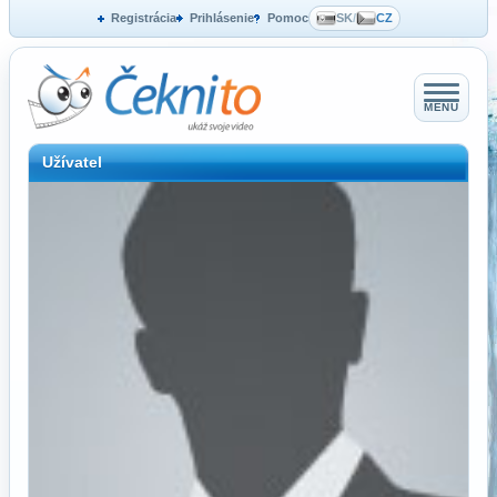
Registrácia
Prihlásenie
Pomoc
SK
/
CZ
MENU
Užívatel