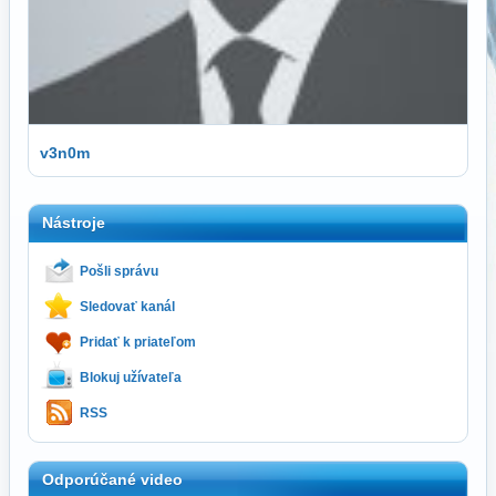
v3n0m
Nástroje
Pošli správu
Sledovať kanál
Pridať k priateľom
Blokuj užívateľa
RSS
Odporúčané video