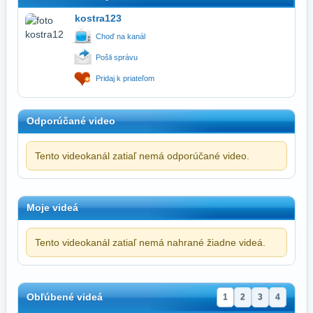
kostra123
Choď na kanál
Pošli správu
Pridaj k priateľom
Odporúčané video
Tento videokanál zatiaľ nemá odporúčané video.
Moje videá
Tento videokanál zatiaľ nemá nahrané žiadne videá.
Obľúbené videá
1
2
3
4