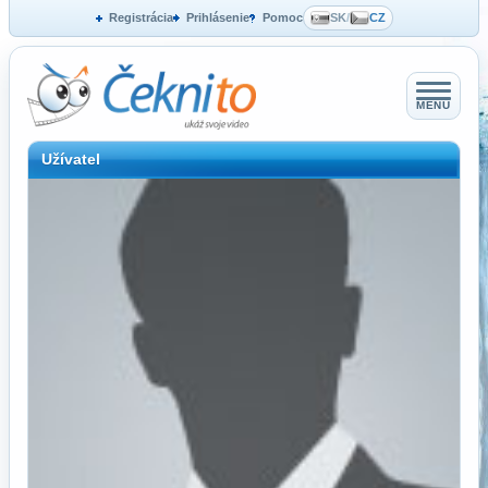
Registrácia
Prihlásenie
Pomoc
SK
/
CZ
MENU
Užívatel