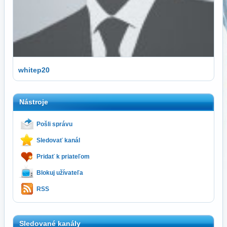
whitep20
Nástroje
Pošli správu
Sledovať kanál
Pridať k priateľom
Blokuj užívateľa
RSS
Sledované kanály