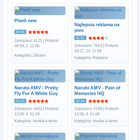
Píseň new
Najlepsia reklama na
pivo
00:58
01:00
Zobrazení: 4125 | Pridané:
Zobrazení: 7023 | Pridané:
09:59, 2. 11 08
19:27, 14. 11 08
Kategória: Zábava
Kategória: Reklamy
Naruto AMV - Pretty
Naruto AMV - Pain of
Fly For A White Guy
Memories HQ
04:10
02:44
Zobrazení: 4453 | Pridané:
Zobrazení: 4709 | Pridané:
13:05, 4. 01 09
13:06, 4. 01 09
Kategória: Hudba a tanec
Kategória: Hudba a tanec