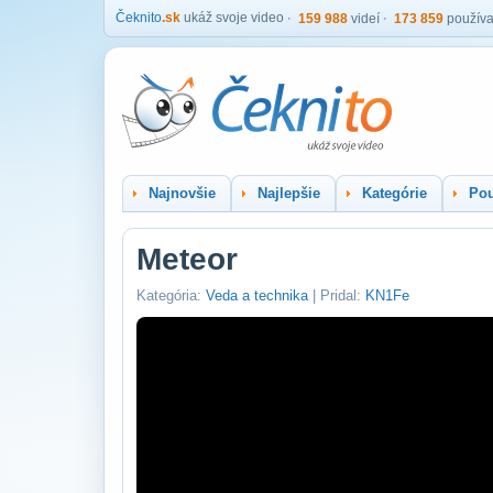
Čeknito
.sk
ukáž svoje video
159 988
videí
173 859
používa
Najnovšie
Najlepšie
Kategórie
Pou
Meteor
Kategória:
Veda a technika
| Pridal:
KN1Fe