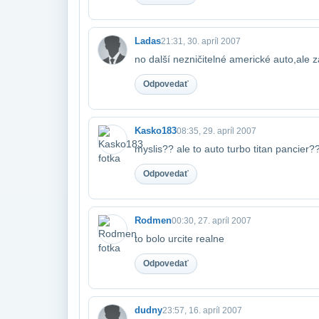
Ladas
21:31, 30. apríl 2007
no další nezničitelné americké auto,ale 
Odpovedať
Kasko183
08:35, 29. apríl 2007
myslis?? ale to auto turbo titan pancier?
Odpovedať
Rodmen
00:30, 27. apríl 2007
to bolo urcite realne
Odpovedať
dudny
23:57, 16. apríl 2007