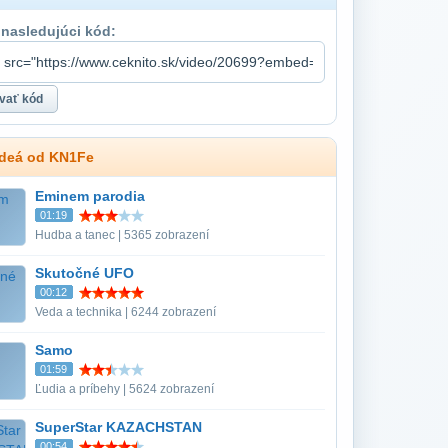
 nasledujúci kód:
ideá od KN1Fe
Eminem parodia
01:19
Hudba a tanec | 5365 zobrazení
Skutočné UFO
00:12
Veda a technika | 6244 zobrazení
Samo
01:59
Ľudia a príbehy | 5624 zobrazení
SuperStar KAZACHSTAN
00:54