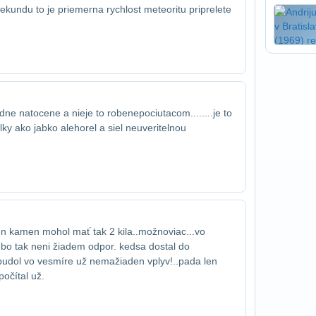
kundu to je priemerna rychlost meteoritu pri​prelete
ne natocene a nieje to robene​pociutacom........je to
ky ako jabko ale​horel a siel neuveritelnou
en kamen mohol mať tak 2 kila..možno​viac...vo
ebo tak neni žiadem odpor. ked​sa dostal do
budol vo vesmíre už nema​žiaden vplyv!..pada len
očítal už.