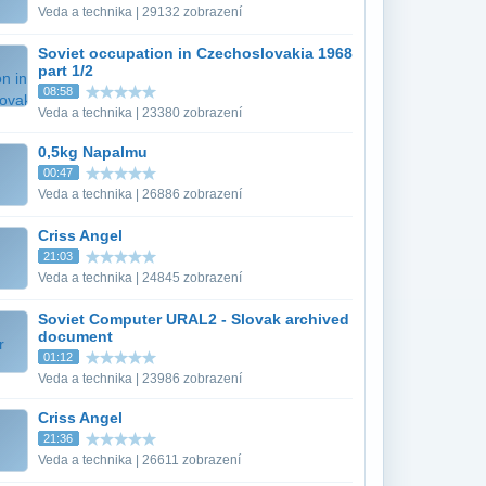
Veda a technika | 29132 zobrazení
Soviet occupation in Czechoslovakia 1968
part 1/2
08:58
Veda a technika | 23380 zobrazení
0,5kg Napalmu
00:47
Veda a technika | 26886 zobrazení
Criss Angel
21:03
Veda a technika | 24845 zobrazení
Soviet Computer URAL2 - Slovak archived
document
01:12
Veda a technika | 23986 zobrazení
Criss Angel
21:36
Veda a technika | 26611 zobrazení