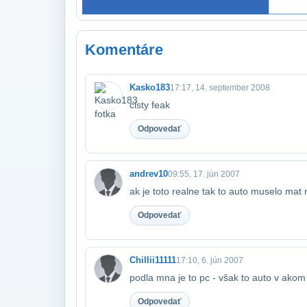
Komentáre
Kasko183
17:17, 14. september 2008
cisty feak
Odpovedať
andrev10
09:55, 17. jún 2007
ak je toto realne tak to auto muselo mat
Odpovedať
Chillii11111
17:10, 6. jún 2007
podla mna je to pc - však to auto v akom
Odpovedať