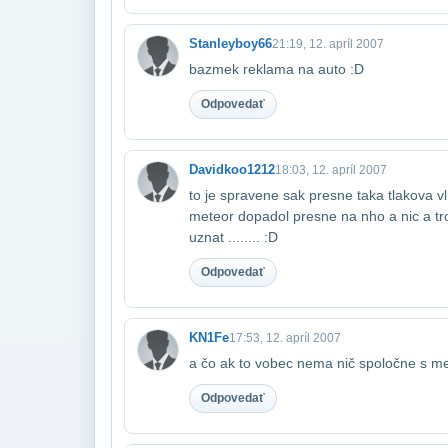
Stanleyboy66
21:19, 12. apríl 2007
bazmek reklama na auto :D
Odpovedať
Davidkoo1212
18:03, 12. apríl 2007
to je spravene sak presne taka tlakova vl
meteor dopadol presne na nho a nic a t
uznat ........ :D
Odpovedať
KN1Fe
17:53, 12. apríl 2007
a čo ak to vobec nema nič spoločne s me
Odpovedať