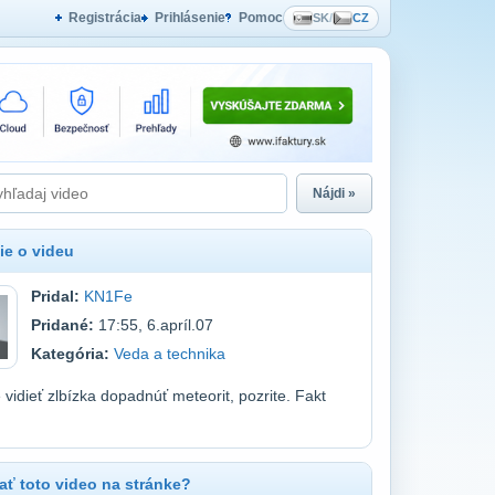
Registrácia
Prihlásenie
Pomoc
SK
/
CZ
Nájdi »
ie o videu
Pridal:
KN1Fe
Pridané:
17:55, 6.apríl.07
Kategória:
Veda a technika
 vidieť zlbízka dopadnúť meteorit, pozrite. Fakt
ť toto video na stránke?