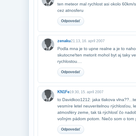
ten meteor mal rychlost asi okolo 60km/se
cez atnosferu
Odpovedať
zenaku
21:13, 16. apríl 2007
Podla mna je to upne realne a je to nahod
skutocne!ten metorit mohol byt aj taky vel
rychlostou....
Odpovedať
KN1Fe
19:30, 15. apríl 2007
to Davidkoo1212: jaka tlakova vlna??...t
vesmíre letel neuveritelnou rýchlosťou, l
atmosféry zeme, tak tá rýchlosť čo nado
voľným pádom potom. Niečo som o tom p
Odpovedať