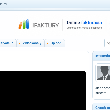
teľov
žívatelia
Videokanály
Upload
Informác
ak chcete
husté!!
Chceš ma