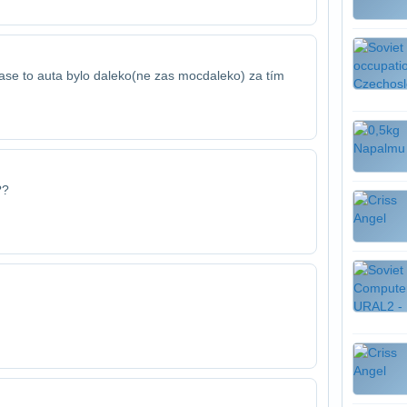
zase to auta bylo daleko(ne zas moc​daleko) za tím
??