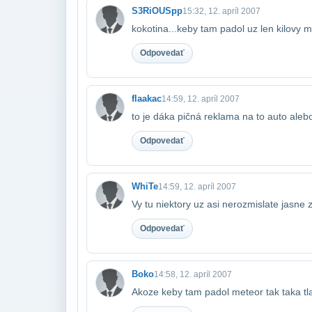
S3RiOUSpp
15:32, 12. apríl 2007
kokotina...keby tam padol uz len kilovy me
Odpovedať
flaakac
14:59, 12. apríl 2007
to je dáka pičná reklama na to auto alebo
Odpovedať
WhiTe
14:59, 12. apríl 2007
Vy tu niektory uz asi nerozmislate jasne 
Odpovedať
Boko
14:58, 12. apríl 2007
Akoze keby tam padol meteor tak taka tla