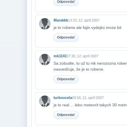
Odpovedať
Marekkk
13:33, 12. apríl 2007
je to robene ale fajin vydejko moze bit
Odpovedať
mk1141
07:30, 12. apríl 2007
Sa zobudte, to už tu nik nerozozna robe
nasvedčuje, že je to robene.
Odpovedať
turbovcela
00:58, 12. apríl 2007
je to real ....lebo meteorit takych 30 metr
Odpovedať