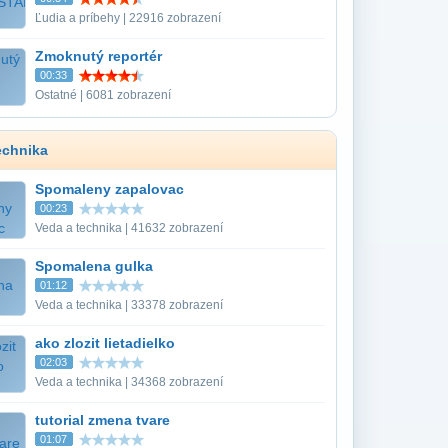
Ľudia a príbehy | 22916 zobrazení
Zmoknutý reportér
00:33
Ostatné | 6081 zobrazení
echnika
Spomaleny zapalovac
00:23
Veda a technika | 41632 zobrazení
Spomalena gulka
01:12
Veda a technika | 33378 zobrazení
ako zlozit lietadielko
02:03
Veda a technika | 34368 zobrazení
tutorial zmena tvare
01:07