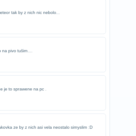
teor tak by z nich nic nebolo...
 na pivo tušim....
ze je to sprawene na pc .
kovka ze by z nich asi vela neostalo si​myslim :D