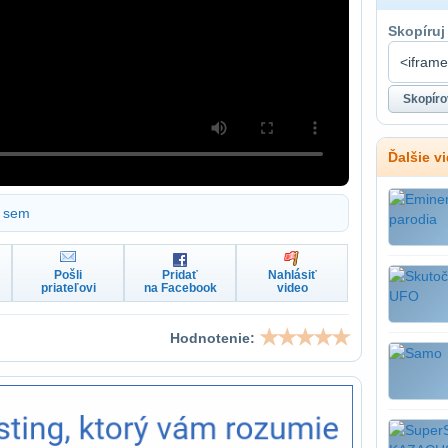
Skopíruj
Ďalšie v
sem
Pošli
Pridať
Nahlásiť
priateľovi
na Facebook
video
Hodnotenie: