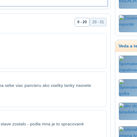
0 - 20
20 - 31
Veda a t
 na sebe viac pancieru ako vsetky tanky na​svete
 stave zostalo - podla mna je to spracované