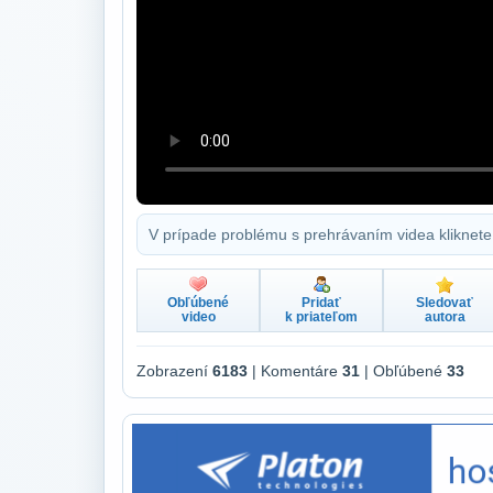
V prípade problému s prehrávaním videa kliknete
Obľúbené
Pridať
Sledovať
video
k priateľom
autora
Zobrazení
6183
| Komentáre
31
| Obľúbené
33