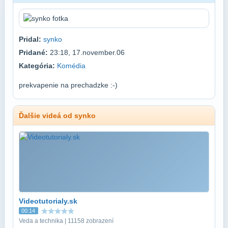
Pridal:
synko
Pridané:
23:18, 17.november.06
Kategória:
Komédia
prekvapenie na prechadzke :-)
Ďalšie videá od synko
Videotutorialy.sk
00:14
Veda a technika | 11158 zobrazení