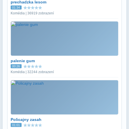
prechadzka lesom
01:34
Komédia | 36919 zobrazení
palenie gum
00:26
Komédia | 32244 zobrazení
Policajny zasah
01:01