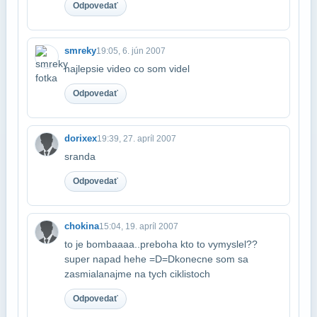
Odpovedať
smreky
19:05, 6. jún 2007
najlepsie video co som videl
Odpovedať
dorixex
19:39, 27. apríl 2007
sranda
Odpovedať
chokina
15:04, 19. apríl 2007
to je bombaaaa..preboha kto to vymyslel??
super napad hehe =D=Dkonecne som sa
zasmiala​najme na tych ciklistoch
Odpovedať