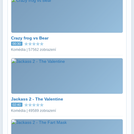
Crazy frog vs Bear
00:30
Komédia | 57562 zobrazení
Jackass 2 - The Valentine
02:40
Komédia | 49589 zobrazení