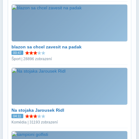
blazon sa chcel zavesit na padak
00:47
Šport | 28896 zobrazení
Na stojaka Jarousek Ridl
04:11
Komédia | 31193 zobrazení