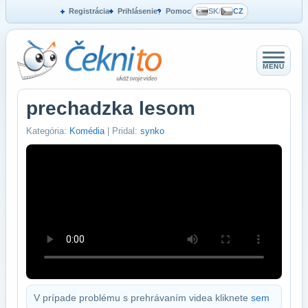
Registrácia
Prihlásenie
Pomoc
SK
/
CZ
MENU
prechadzka lesom
Kategória:
Komédia
| Pridal:
synko
V prípade problému s prehrávaním videa kliknete
sem