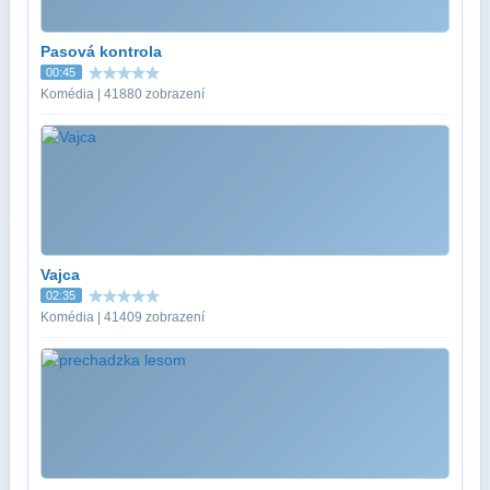
Pasová kontrola
00:45
Komédia | 41880 zobrazení
Vajca
02:35
Komédia | 41409 zobrazení