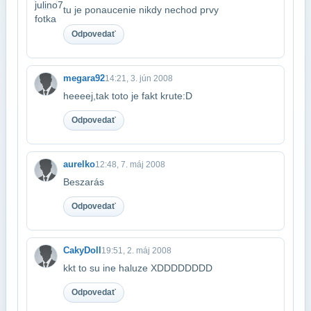
tu je ponaucenie nikdy nechod prvy
Odpovedať
megara92
14:21, 3. jún 2008
heeeej,tak toto je fakt krute:D
Odpovedať
aurelko
12:48, 7. máj 2008
Beszarás
Odpovedať
CakyDoll
19:51, 2. máj 2008
kkt to su ine haluze XDDDDDDDD
Odpovedať