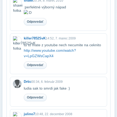
shawi
20:34, 8. marec 2010
:perfektné výborný nápad
Odpovedať
killer7852SvK
14:52, 7. marec 2009
tu to mate z youtube nech necumite na ceknito​
http://www.youtube.com/watch?
v=LpGZWsCapX4
Odpovedať
Drtic
00:34, 6. február 2009
ludia sak to smrdi jak fake :)
Odpovedať
julino7
10:48, 22. december 2008