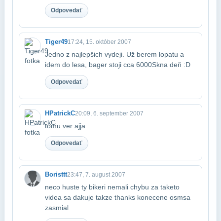
Odpovedať
Tiger49
17:24, 15. október 2007
Jedno z najlepšich vydeji. Už berem lopatu a
idem do lesa, bager stoji cca 6000Sk​na deň :D
Odpovedať
HPatrickC
20:09, 6. september 2007
tomu ver ajja
Odpovedať
Boristtt
23:47, 7. august 2007
neco huste ty bikeri nemali chybu za taketo
videa sa dakuje takze thanks konecene osm​sa
zasmial