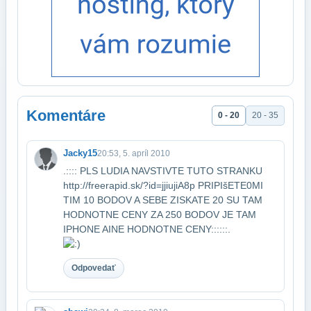
Komentáre
0 - 20
20 - 35
Jacky15
20:53, 5. apríl 2010
.:::: PLS LUDIA NAVSTIVTE TUTO STRANKU
http://freerapid.sk/?id=jjiujiA8p PRIPIšETE0​MI
TIM 10 BODOV A SEBE ZISKATE 20 SU TAM
HODNOTNE CENY ZA 250 BODOV JE TAM
IPHONE A​INE HODNOTNE CENY::::::.
Odpovedať