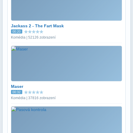
Jackass 2 - The Fart Mask
00:20
Komédia | 52126 zobrazení
Maser
00:32
Komédia | 37816 zobrazení