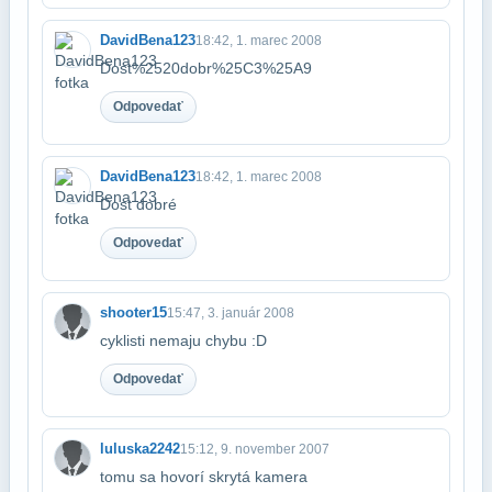
DavidBena123
18:42, 1. marec 2008
Dost%2520dobr%25C3%25A9
Odpovedať
DavidBena123
18:42, 1. marec 2008
Dost dobré
Odpovedať
shooter15
15:47, 3. január 2008
cyklisti nemaju chybu :D
Odpovedať
luluska2242
15:12, 9. november 2007
tomu sa hovorí skrytá kamera