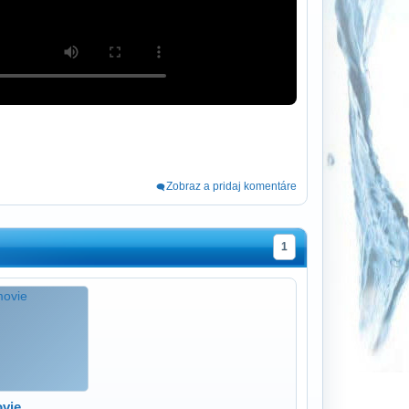
Zobraz a pridaj komentáre
1
vie