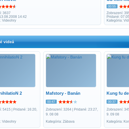
00:55
í: 3637
Zobrazení: 39
 13.08.2008 14:42
Pridané: 07.0
: Videohry
Kategória: Vi
é videá
ihilatioN 2
Mafstory - Banán
Kung fu d
00:47
00:37
: 5415 | Pridané: 16:20,
Zobrazení: 3264 | Pridané: 23:27,
Zobrazení: 345
9. 08 08
9. 09 08
: Videohry
Kategória: Zábava
Kategória: Ko