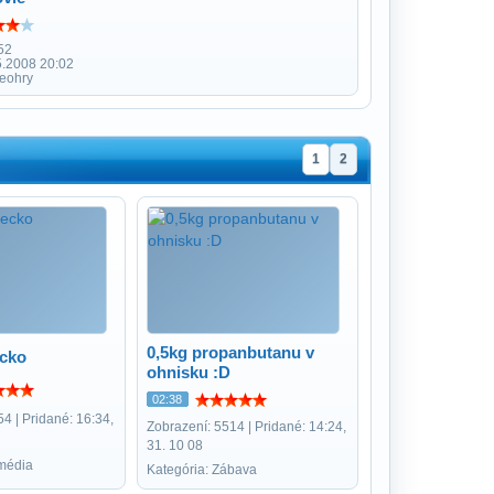
52
5.2008 20:02
deohry
1
2
0,5kg propanbutanu v
ecko
ohnisku :D
02:38
4 | Pridané: 16:34,
Zobrazení: 5514 | Pridané: 14:24,
31. 10 08
média
Kategória: Zábava