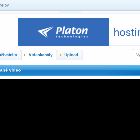
teľov
žívatelia
Videokanály
Upload
ané video