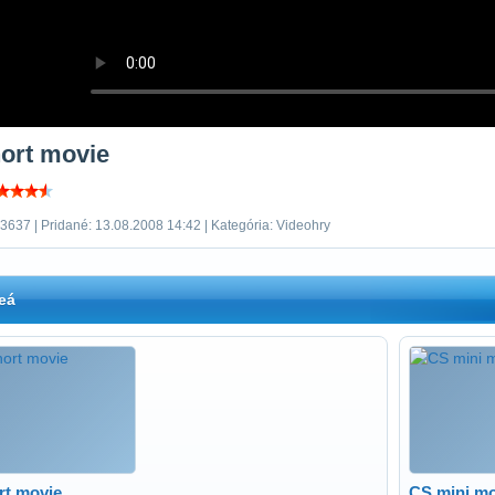
ort movie
3637 | Pridané: 13.08.2008 14:42 | Kategória: Videohry
eá
rt movie
CS mini mo