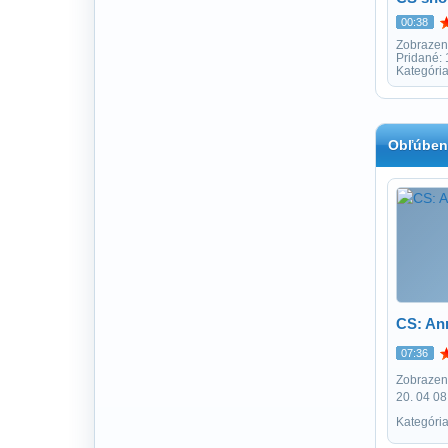
00:38
Zobrazen
Pridané:
Kategória
Obľúben
CS: Ann
07:36
Zobrazení
20. 04 08
Kategória