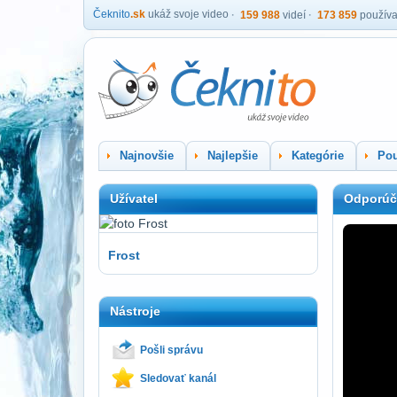
Čeknito
.sk
ukáž svoje video
159 988
videí
173 859
používa
Najnovšie
Najlepšie
Kategórie
Pou
Užívatel
Odporúč
Frost
Nástroje
Pošli správu
Sledovať kanál