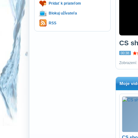
Pridať k priateľom
Blokuj užívateľa
RSS
CS sh
00:38
Zobrazení: 
Moje vid
CS sho