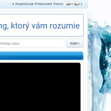
Registrácia
Prihlásenie
Pomoc
SK
/
CZ
Nájdi »