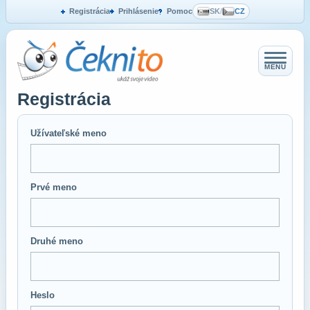
Registrácia
Prihlásenie
Pomoc
SK
/
CZ
MENU
Registrácia
Užívateľské meno
Prvé meno
Druhé meno
Heslo