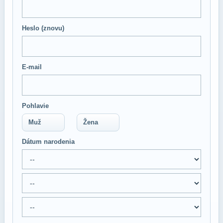
Heslo (znovu)
E-mail
Pohlavie
Muž
Žena
Dátum narodenia