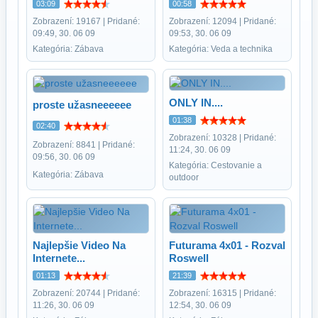
03:09
00:58
Zobrazení: 19167 | Pridané:
Zobrazení: 12094 | Pridané:
09:49, 30. 06 09
09:53, 30. 06 09
Kategória: Zábava
Kategória: Veda a technika
ONLY IN....
proste užasneeeeee
01:38
02:40
Zobrazení: 10328 | Pridané:
Zobrazení: 8841 | Pridané:
11:24, 30. 06 09
09:56, 30. 06 09
Kategória: Cestovanie a
Kategória: Zábava
outdoor
Najlepšie Video Na
Futurama 4x01 - Rozval
Internete...
Roswell
01:13
21:39
Zobrazení: 20744 | Pridané:
Zobrazení: 16315 | Pridané:
11:26, 30. 06 09
12:54, 30. 06 09