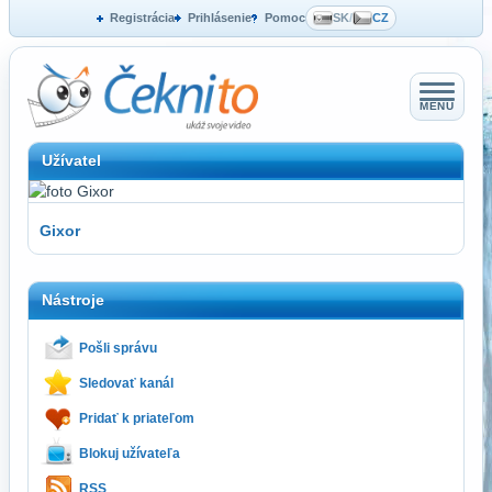
Registrácia
Prihlásenie
Pomoc
SK
/
CZ
MENU
Užívatel
Gixor
Nástroje
Pošli správu
Sledovať kanál
Pridať k priateľom
Blokuj užívateľa
RSS