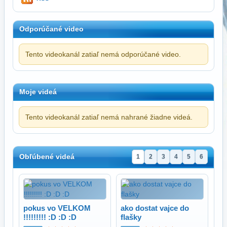
Odporúčané video
Tento videokanál zatiaľ nemá odporúčané video.
Moje videá
Tento videokanál zatiaľ nemá nahrané žiadne videá.
Obľúbené videá
1
2
3
4
5
6
pokus vo VELKOM
ako dostat vajce do
!!!!!!!!! :D :D :D
flašky