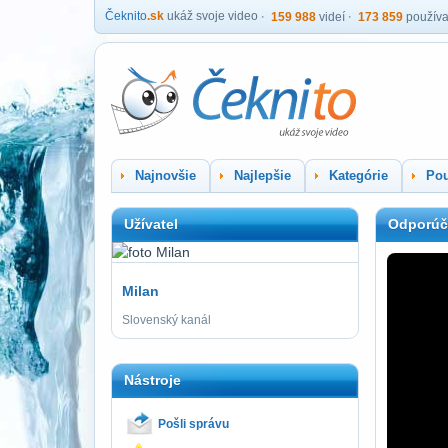
Čeknito
.sk
ukáž svoje video
159 988
videí
173 859
používa
Najnovšie
Najlepšie
Kategórie
Pou
Užívatel
Odporúč
Milan
Slovenský kanál
Nástroje
Pošli správu