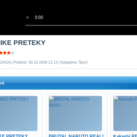
BIKE PRETEKY
26426 | Pridané: 30.10.2008 21:13 | Kategória: Šport
eá
IKE PRETEKY
BRUTAL NARUTO REAL!
Kakashi R