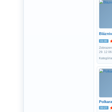
Blázni
01:00
Zobrazení
29. 12 06
Kategóri
Polkar
00:27