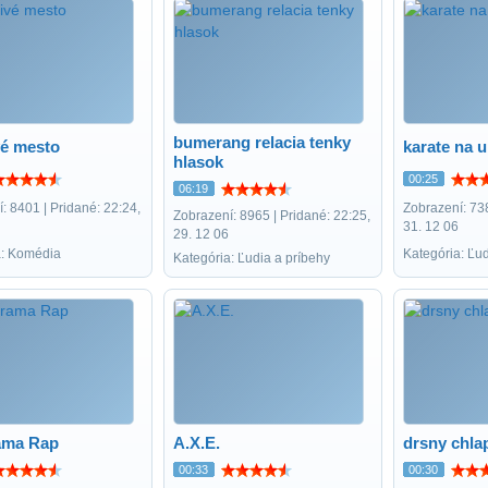
bumerang relacia tenky
vé mesto
karate na u
hlasok
00:25
06:19
: 8401 | Pridané: 22:24,
Zobrazení: 738
Zobrazení: 8965 | Pridané: 22:25,
31. 12 06
29. 12 06
a: Komédia
Kategória: Ľud
Kategória: Ľudia a príbehy
ama Rap
A.X.E.
drsny chla
00:33
00:30