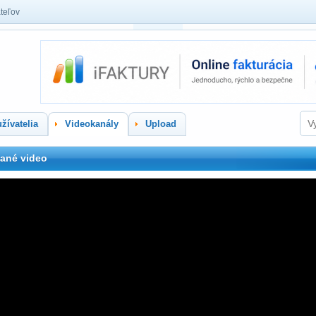
teľov
žívatelia
Videokanály
Upload
ané video