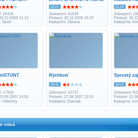
03:21
01:40
í: 26426
Zobrazení: 41039
Zobrazení: 19
 30.10.2008 21:13
Pridané: 30.10.2008 19:20
Pridané: 30.1
: Šport
Kategória: Zábava
Kategória: An
iniSTUNT
Rýchlosť
Sprostý za
00:42
00:24
í: 17928
Zobrazení: 10737
Zobrazení: 63
 22.09.2007 14:52
Pridané: 27.08.2007 22:01
Pridané: 22.0
: Videohry
Kategória: Zvieratá
Kategória: Ko
é videá