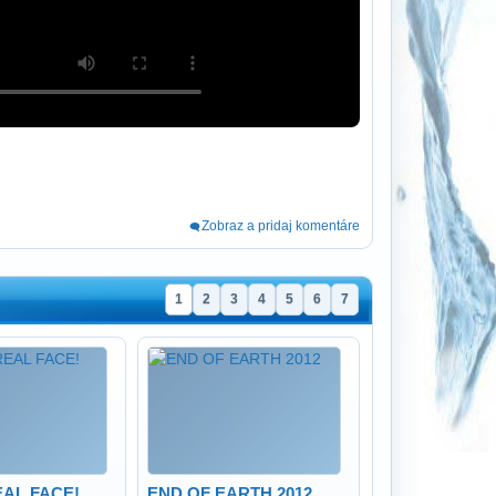
Zobraz a pridaj komentáre
1
2
3
4
5
6
7
EAL FACE!
END OF EARTH 2012