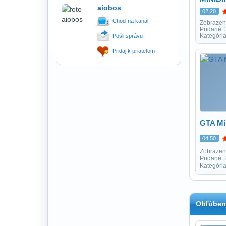
aiobos
02:20
Choď na kanál
Zobrazen
Pridané:
Kategória
Pošli správu
Pridaj k priateľom
GTA M
04:50
Zobrazen
Pridané:
Kategória
Obľúben