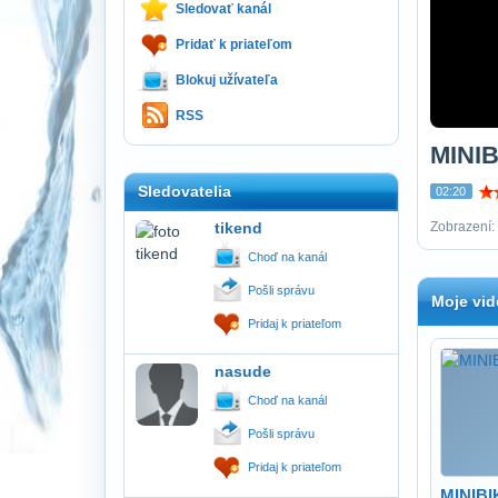
Sledovať kanál
Pridať k priateľom
Blokuj užívateľa
RSS
MINI
Sledovatelia
02:20
tikend
Zobrazení: 
Choď na kanál
Pošli správu
Moje vid
Pridaj k priateľom
nasude
Choď na kanál
Pošli správu
Pridaj k priateľom
MINIB