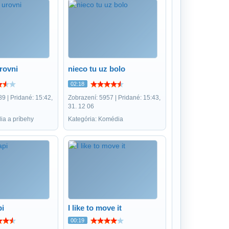
rovni
nieco tu uz bolo
02:18
9 | Pridané: 15:42,
Zobrazení: 5957 | Pridané: 15:43,
31. 12 06
ia a príbehy
Kategória: Komédia
pi
I like to move it
00:19