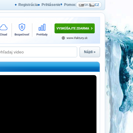
Registrácia
Prihlásenie
Pomoc
SK
/
CZ
Nájdi »