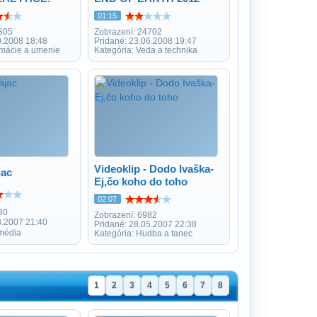
01:15
805
Zobrazení: 24702
0.2008 18:48
Pridané: 23.06.2008 19:47
imácie a umenie
Kategória: Veda a technika
Videoklip - Dodo Ivaška-
jac
Ej,čo koho do toho
02:07
30
Zobrazení: 6982
8.2007 21:40
Pridané: 28.05.2007 22:38
média
Kategória: Hudba a tanec
1
2
3
4
5
6
7
8