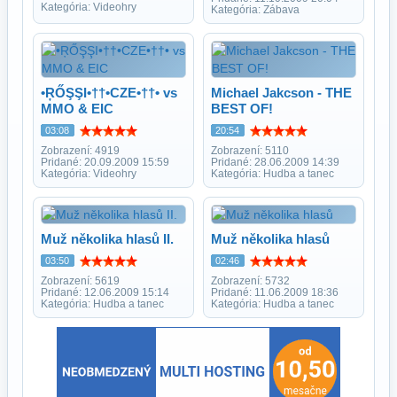
Kategória: Videohry
Kategória: Zábava
•ŖŐŞŞІ•††•CZE•††• vs
Michael Jakcson - THE
MMO & EIC
BEST OF!
03:08
20:54
Zobrazení: 4919
Zobrazení: 5110
Pridané: 20.09.2009 15:59
Pridané: 28.06.2009 14:39
Kategória: Videohry
Kategória: Hudba a tanec
Muž několika hlasů II.
Muž několika hlasů
03:50
02:46
Zobrazení: 5619
Zobrazení: 5732
Pridané: 12.06.2009 15:14
Pridané: 11.06.2009 18:36
Kategória: Hudba a tanec
Kategória: Hudba a tanec