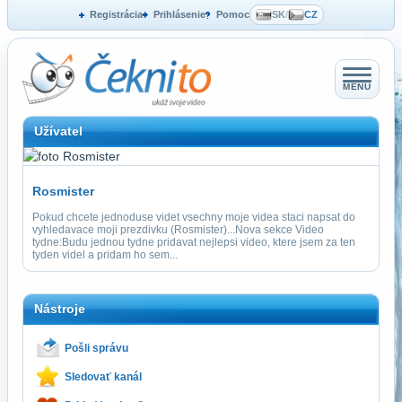
Registrácia
Prihlásenie
Pomoc
SK
/
CZ
MENU
Užívatel
Rosmister
Pokud chcete jednoduse videt vsechny moje videa staci napsat do
vyhledavace moji prezdivku (Rosmister)...Nova sekce Video
tydne:Budu jednou tydne pridavat nejlepsi video, ktere jsem za ten
tyden videl a pridam ho sem...
Nástroje
Pošli správu
Sledovať kanál