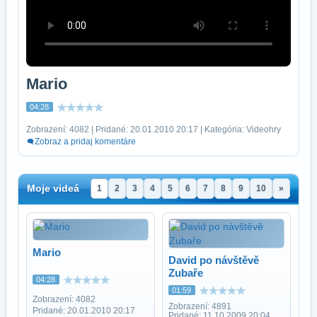
Mario
04:28
Zobrazení: 4082 | Pridané: 20.01.2010 20:17 | Kategória: Videohry
Zobraz a pridaj komentáre
Moje videá
1
2
3
4
5
6
7
8
9
10
»
Mario
David po návštěvě
Zubaře
04:28
01:59
Zobrazení: 4082
Zobrazení: 4891
Pridané: 20.01.2010 20:17
Pridané: 11.10.2009 20:04