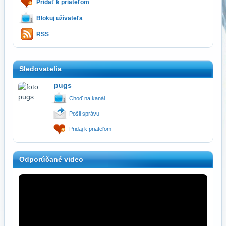
Pridať k priateľom
Blokuj užívateľa
RSS
Sledovatelia
pugs
Choď na kanál
Pošli správu
Pridaj k priateľom
Odporúčané video