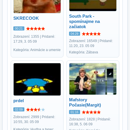
South Park -
SKRECOOK
spomínajme na
začiatok
00:21
04:29
Zobrazení: 1355 | Pridané:
Zobrazení: 16549 | Pridané:
17:29, 3. 05 09
11:20, 23. 05 09
Kategória: Animácie a umenie
Kategória: Zábava
Mafstory
prdel
Počasie(Margit)
02:09
01:16
Zobrazení: 2999 | Pridané:
Zobrazení: 1828 | Pridané:
10:55, 30. 05 09
16:38, 5. 06 09
Kategória: Hudba a tanec