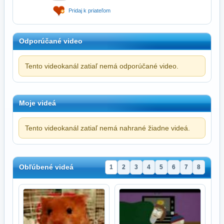
Pridaj k priateľom
Odporúčané video
Tento videokanál zatiaľ nemá odporúčané video.
Moje videá
Tento videokanál zatiaľ nemá nahrané žiadne videá.
Obľúbené videá
1
2
3
4
5
6
7
8