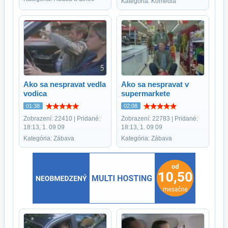
Kategória: Komédia
Ako sa nespravat vedla
Ako sa nespravat v
vodica
supermarkete
01:38
02:08
Zobrazení: 22410 | Pridané:
Zobrazení: 22783 | Pridané:
18:13, 1. 09 09
18:13, 1. 09 09
Kategória: Zábava
Kategória: Zábava