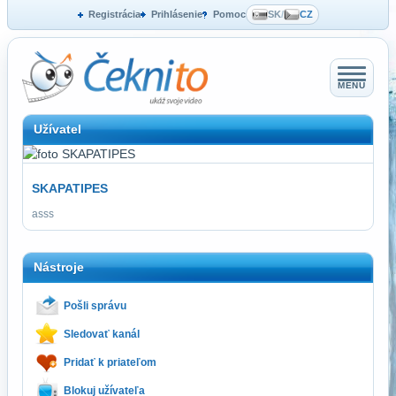
Registrácia
Prihlásenie
Pomoc
SK
/
CZ
MENU
Užívatel
SKAPATIPES
asss
Nástroje
Pošli správu
Sledovať kanál
Pridať k priateľom
Blokuj užívateľa