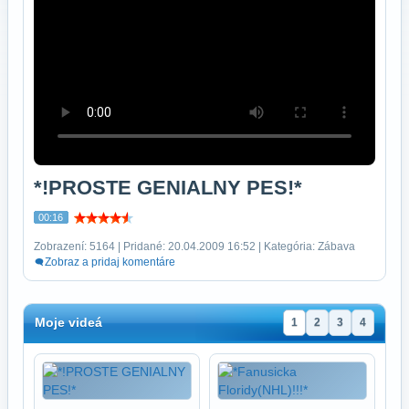
*!PROSTE GENIALNY PES!*
00:16
Zobrazení: 5164 | Pridané: 20.04.2009 16:52 | Kategória: Zábava
Zobraz a pridaj komentáre
Moje videá
1
2
3
4