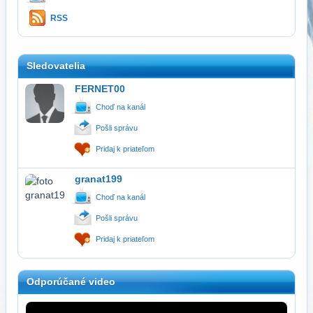
RSS
Sledovatelia
FERNET00
Choď na kanál
Pošli správu
Pridaj k priateľom
granat199
Choď na kanál
Pošli správu
Pridaj k priateľom
Odporúčané video