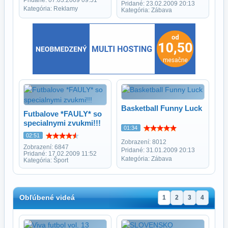
Pridané: 07.03.2009 09:51
Pridané: 23.02.2009 20:13
Kategória: Reklamy
Kategória: Zábava
Basketball Funny Luck
Futbalove *FAULY* so
specialnymi zvukmi!!!
01:34
02:51
Zobrazení: 8012
Zobrazení: 6847
Pridané: 31.01.2009 20:13
Pridané: 17.02.2009 11:52
Kategória: Zábava
Kategória: Šport
Obľúbené videá
1
2
3
4