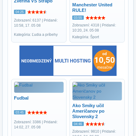
Zverina VS Strapo
Manchester United
RULE!
04:25
03:55
Zobrazení: 6137 | Pridané:
Zobrazení: 4318 | Pridané:
10:58, 17. 05 08
10:20, 24. 05 08
Kategória: Ľudia a príbehy
Kategória: Šport
Fudbal
Ako Smiky učil
Američanov po
03:45
Slovensky 2
Zobrazení: 3386 | Pridané:
04:46
14:02, 27. 05 08
Zobrazení: 9810 | Pridané: