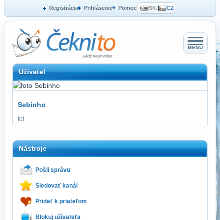
Registrácia
Prihlásenie
Pomoc
SK
/
CZ
MENU
Užívatel
Sebinho
tet
Nástroje
Pošli správu
Sledovať kanál
Pridať k priateľom
Blokuj užívateľa