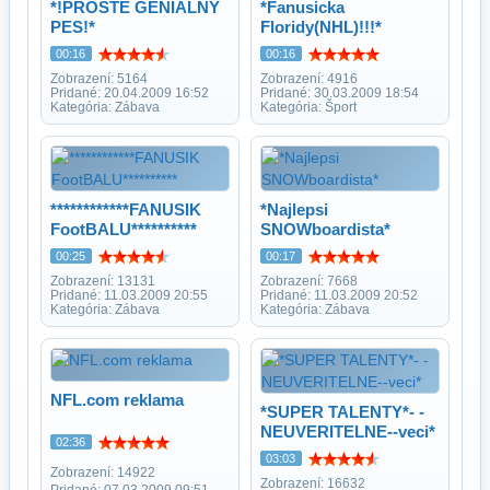
*!PROSTE GENIALNY
*Fanusicka
PES!*
Floridy(NHL)!!!*
00:16
00:16
Zobrazení: 5164
Zobrazení: 4916
Pridané: 20.04.2009 16:52
Pridané: 30.03.2009 18:54
Kategória: Zábava
Kategória: Šport
************FANUSIK
*Najlepsi
FootBALU**********
SNOWboardista*
00:25
00:17
Zobrazení: 13131
Zobrazení: 7668
Pridané: 11.03.2009 20:55
Pridané: 11.03.2009 20:52
Kategória: Zábava
Kategória: Zábava
NFL.com reklama
*SUPER TALENTY*- -
NEUVERITELNE--veci*
02:36
03:03
Zobrazení: 14922
Zobrazení: 16632