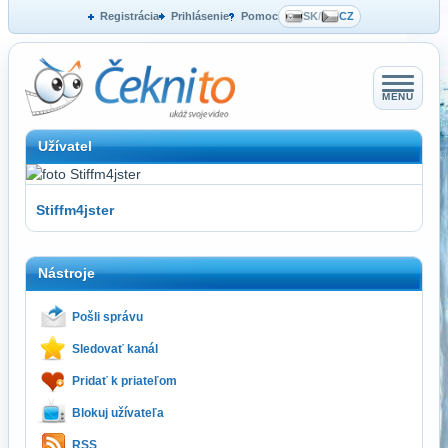
Registrácia
Prihlásenie
Pomoc
SK
/
CZ
MENU
Užívatel
Stiffm4jster
Nástroje
Pošli správu
Sledovať kanál
Pridať k priateľom
Blokuj užívateľa
RSS