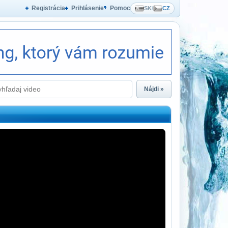
Registrácia
Prihlásenie
Pomoc
SK
/
CZ
Nájdi »