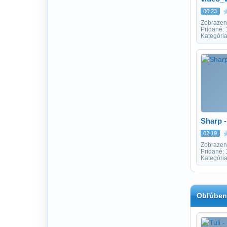
00:23
Zobrazen
Pridané: 
Kategória
Sharp -
02:19
Zobrazen
Pridané:
Kategóri
Obľúben