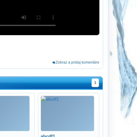
Zobraz a pridaj komentáre
1
abcdf1