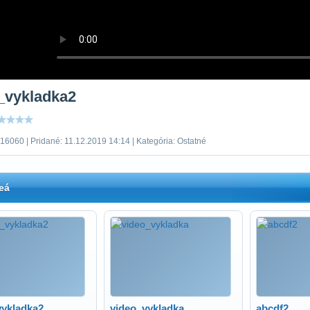
_vykladka2
16060 | Pridané: 11.12.2019 14:14 | Kategória: Ostatné
eá
vykladka2
video_vykladka
abcdf2