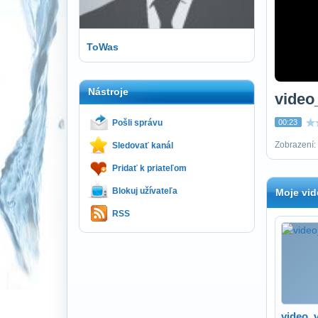
ToWas
Nástroje
video
Pošli správu
00:23
Zobrazení: 
Sledovať kanál
Pridať k priateľom
Blokuj užívateľa
Moje vid
RSS
video_