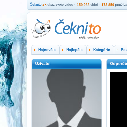
Čeknito
.sk
ukáž svoje video
159 988
videí
173 859
používa
Najnovšie
Najlepšie
Kategórie
Pou
Užívatel
Odporúč