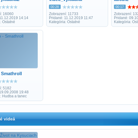
00:28
00:17
í: 16060
Zobrazení: 11733
Zobrazení: 13
11.12.2019 14:14
Pridané: 11.12.2019 11:47
Pridané: 09.1
: Ostatné
Kategória: Ostatné
Kategória: Os
 Smathroll
í: 5182
 19.09.2008 19:48
a: Hudba a tanec
é videá