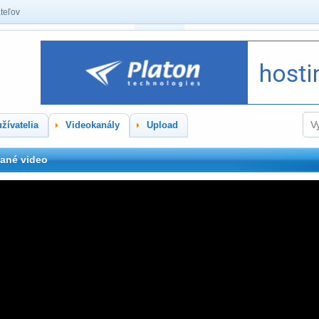
teľov
žívatelia
Videokanály
Upload
ané video