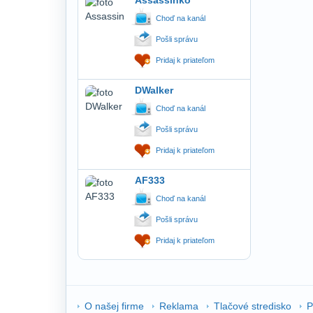
Assassinko
Choď na kanál
Pošli správu
Pridaj k priateľom
DWalker
Choď na kanál
Pošli správu
Pridaj k priateľom
AF333
Choď na kanál
Pošli správu
Pridaj k priateľom
O našej firme
Reklama
Tlačové stredisko
P