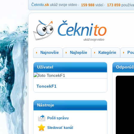
Čeknito
.sk
ukáž svoje video
159 988
videí
173 859
používa
Najnovšie
Najlepšie
Kategórie
Pou
Užívatel
Odporúč
ToncekF1
Nástroje
Pošli správu
Sledovať kanál