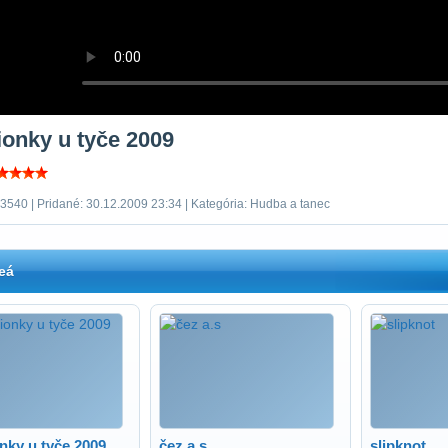
onky u tyče 2009
 3540 | Pridané: 30.12.2009 23:34 | Kategória: Hudba a tanec
eá
nky u tyče 2009
čez a.s
slipknot