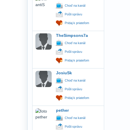
Choď na kanál
Pošli správu
Pridaj k priateľom
TheSimpsons7a
Choď na kanál
Pošli správu
Pridaj k priateľom
JosiuSk
Choď na kanál
Pošli správu
Pridaj k priateľom
pether
Choď na kanál
Pošli správu