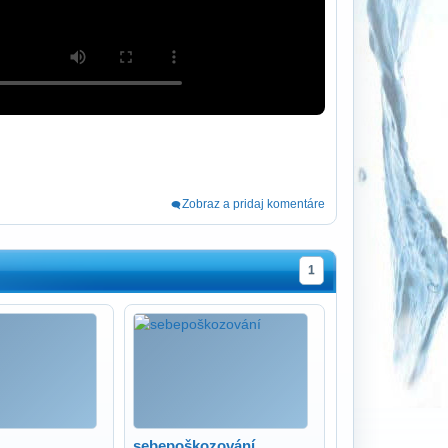
Zobraz a pridaj komentáre
1
sebepoškozování