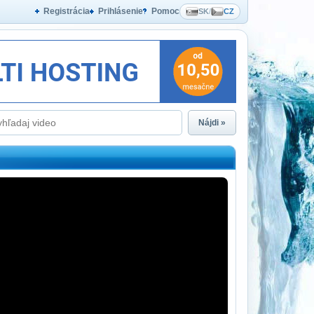
Registrácia
Prihlásenie
Pomoc
SK
/
CZ
Nájdi »