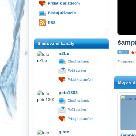
Pridať k priateľom
Blokuj užívateľa
RSS
šampi
Sledované kanály
02:53
nZLe
Choď na kanál
Zobrazení:
Pošli správu
Pridaj k priateľom
Moje vid
peto1303
Choď na kanál
Pošli správu
Pridaj k priateľom
gloto
šampio