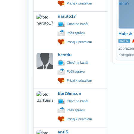
Pridaj k priateľom
naruto17
Choď na kanál
Pošli správu
Hale &
02:06
Pridaj k priateľom
Zobrazení
best4u
Kategóri
Choď na kanál
Pošli správu
Pridaj k priateľom
BartSimson
Choď na kanál
Pošli správu
Pridaj k priateľom
antiS