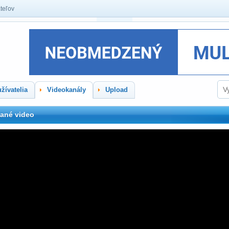
teľov
žívatelia
Videokanály
Upload
ané video