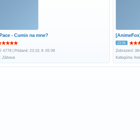
 Pace - Cumis na mne?
[AnimeFox]
23:35
: 4778 | Pridané: 23:10, 9. 05 09
Zobrazení: 384
a: Zábava
Kategória: An