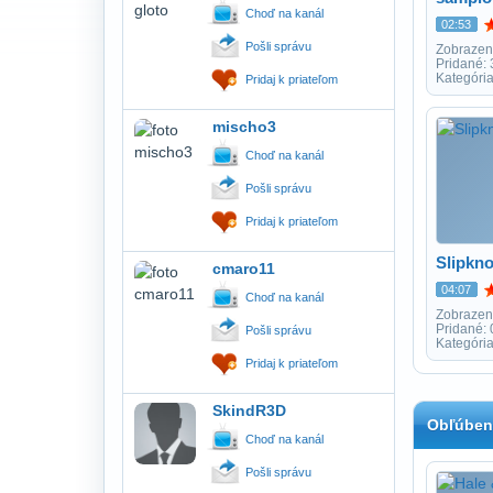
Choď na kanál
02:53
Pošli správu
Zobrazen
Pridané:
Kategóri
Pridaj k priateľom
mischo3
Choď na kanál
Pošli správu
Pridaj k priateľom
Slipkno
cmaro11
04:07
Choď na kanál
Zobrazen
Pridané:
Pošli správu
Kategóri
Pridaj k priateľom
SkindR3D
Obľúben
Choď na kanál
Pošli správu