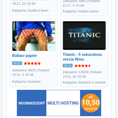
Zobrazení: 4883 | Pridané:
19:21, 23. 02 08
15:17, 4. 03 08
Kategória: Hudba a tanec
Kategória: Hudba a tanec
Titanic - 5 sekundova
Baliaci papier
verzia filmu
00:31
00:13
Zobrazení: 4835 | Pridané:
Zobrazení: 13529 | Pridané:
19:31, 4. 03 08
14:51, 10. 03 08
Kategória: Komédia
Kategória: Animácie a umenie