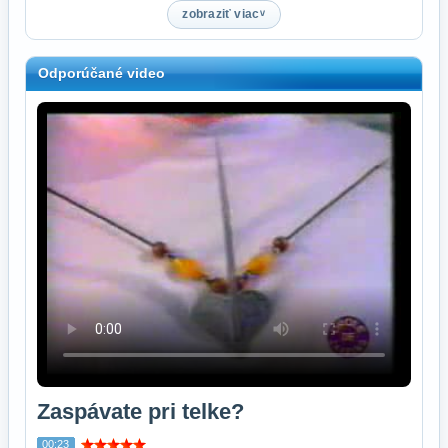
zobraziť viac
Odporúčané video
Zaspávate pri telke?
00:23