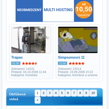
Trapas
Simpsonovci 11
01:00
21:00
Zobrazení: 14231
Zobrazení: 23214
Pridané: 04.10.2008 11:44
Pridané: 23.09.2008 15:22
Kategória: Komédia
Kategória: Animácie a umenie
1
2
3
4
5
6
7
8
9
10
Obľúbené
videá
»