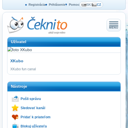
Registrácia
Prihlásenie
Pomoc
SK
/
CZ
MENU
Užívatel
XKubo
XKubo fun canal
Nástroje
Pošli správu
Sledovať kanál
Pridať k priateľom
Blokuj užívateľa