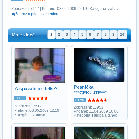
Zobrazení: 7617 | Pridané: 03.05.2009 12:19 | Kategória: Zábava
Zobraz a pridaj komentáre
Moje videá
1
2
3
4
5
6
7
8
9
10
Pesnička
Zaspávate pri telke?
***CEKUJTE***
00:23
03:20
Zobrazení: 7617
Zobrazení: 11953
Pridané: 03.05.2009 12:19
Pridané: 11.04.2009 16:06
Kategória: Zábava
Kategória: Hudba a tanec