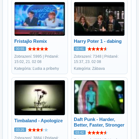
Fristajlo Remix
Harry Poter 1 - dabing
00:55
00:41
Zobrazení: 5995 | Pridané:
Zobrazení: 7348 | Pridané:
15:02, 21. 02 08
15:37, 23. 02 08
Kategória: Ľudia a príbehy
Kategória: Zábava
Daft Punk - Harder,
Timbaland - Apologize
Better, Faster, Stronger
03:25
03:42
Zobrazení: 3884 | Pridané: