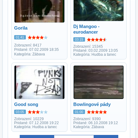
Dj Mangoo -
Gorila
eurodancer
01:41
03:15
Zobrazení: 8417
Zobrazení: 15345
Pridané: 07.02.2009 18:35
Pridané: 03.02.2009 13:05
Kategória: Zábava
Kategória: Hudba a tanec
Good song
Bowlingové pády
03:05
01:00
Zobrazení: 10229
Zobrazení: 9390
Pridané: 07.12.2008 19:22
Pridané: 06.10.2008 19:12
Kategória: Hudba a tanec
Kategória: Zábava