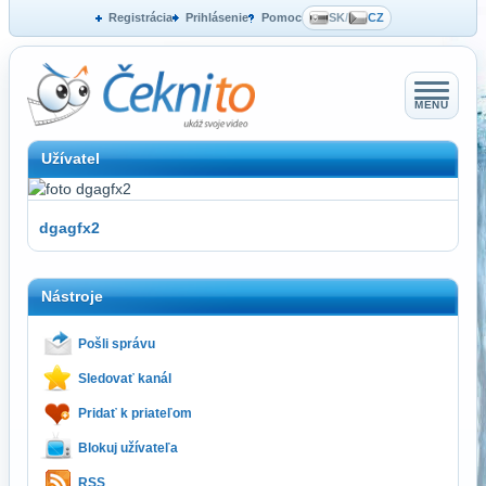
Registrácia
Prihlásenie
Pomoc
SK
/
CZ
MENU
Užívatel
dgagfx2
Nástroje
Pošli správu
Sledovať kanál
Pridať k priateľom
Blokuj užívateľa
RSS