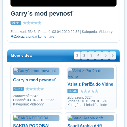
Garry´s mod pevnosť
01:44
Zobrazení: 5343 | Pridané: 03.04.2010 22:32 | Kategória: Videohry
Zobraz a pridaj komentáre
Moje videá
1
2
3
4
5
6
Garry´s mod pevnosť
Vzlet z Paríža do Vidne
01:44
02:44
Zobrazení: 5343
Zobrazení: 6224
Pridané: 03.04.2010 22:32
Pridané: 10.01.2010 15:48
Kategória: Videohry
Kategória: Lietadlá a lode
SAKRA PODOBA!
Saudi Arabia drift