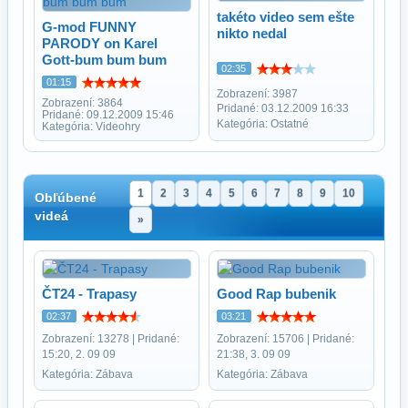
takéto video sem ešte
G-mod FUNNY
nikto nedal
PARODY on Karel
Gott-bum bum bum
02:35
01:15
Zobrazení: 3987
Zobrazení: 3864
Pridané: 03.12.2009 16:33
Pridané: 09.12.2009 15:46
Kategória: Ostatné
Kategória: Videohry
1
2
3
4
5
6
7
8
9
10
Obľúbené
videá
»
ČT24 - Trapasy
Good Rap bubenik
02:37
03:21
Zobrazení: 13278 | Pridané:
Zobrazení: 15706 | Pridané:
15:20, 2. 09 09
21:38, 3. 09 09
Kategória: Zábava
Kategória: Zábava