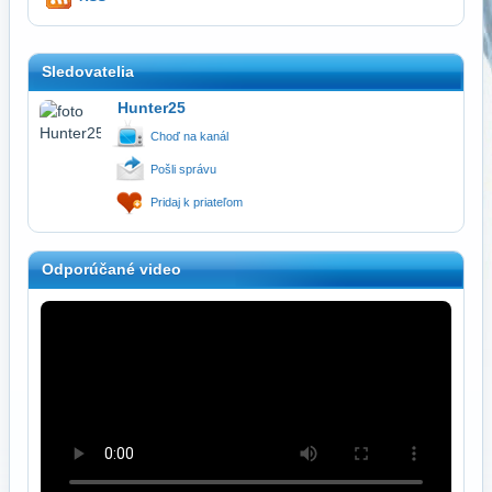
Sledovatelia
Hunter25
Choď na kanál
Pošli správu
Pridaj k priateľom
Odporúčané video