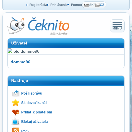
Registrácia
Prihlásenie
Pomoc
SK
/
CZ
MENU
Užívatel
dommo96
Nástroje
Pošli správu
Sledovať kanál
Pridať k priateľom
Blokuj užívateľa
RSS