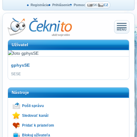
Registrácia
Prihlásenie
Pomoc
SK
/
CZ
MENU
Užívatel
gphysSE
SESE
Nástroje
Pošli správu
Sledovať kanál
Pridať k priateľom
Blokuj užívateľa