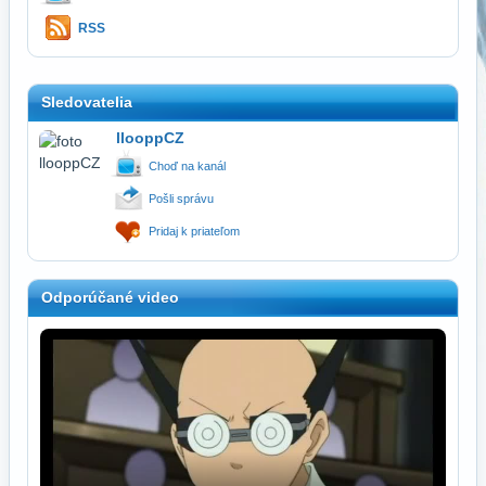
RSS
Sledovatelia
llooppCZ
Choď na kanál
Pošli správu
Pridaj k priateľom
Odporúčané video