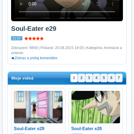
Soul-Eater e29
21:57
Zobrazení: 9858 | Pridané: 20.08.2015 18:05 | Kategória: Animácie a
umenie
Zobraz a pridaj komentáre
Moje videá
1
2
3
4
5
6
7
Soul-Eater e29
Soul-Eater e28