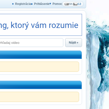
Registrácia
Prihlásenie
Pomoc
SK
/
CZ
Nájdi »