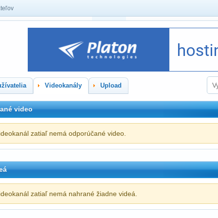
teľov
žívatelia
Videokanály
Upload
ané video
ideokanál zatiaľ nemá odporúčané video.
eá
ideokanál zatiaľ nemá nahrané žiadne videá.