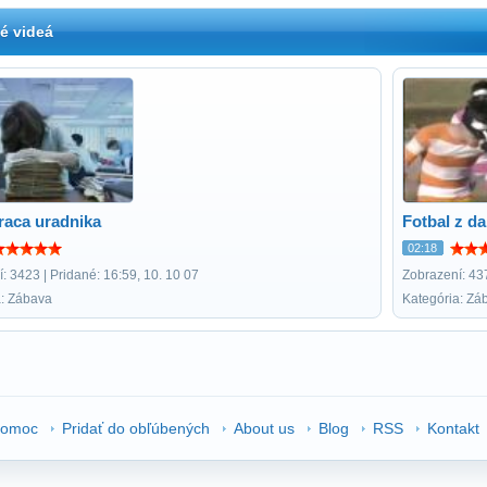
é videá
raca uradnika
Fotbal z d
02:18
: 3423 | Pridané: 16:59, 10. 10 07
Zobrazení: 437
a: Zábava
Kategória: Zá
omoc
Pridať do obľúbených
About us
Blog
RSS
Kontakt