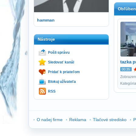
Obľúben
hamman
Nástroje
Pošli správu
tazka p
Sledovať kanál
00:35
Pridať k priateľom
Zobrazení
Blokuj užívateľa
Kategóri
RSS
O našej firme
Reklama
Tlačové stredisko
P