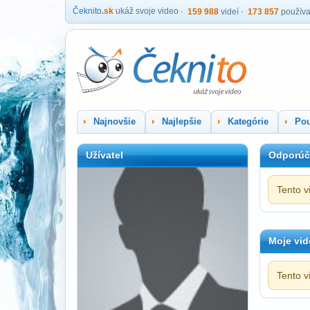
Čeknito
.sk
ukáž svoje video
159 988
videí
173 857
používa
Najnovšie
Najlepšie
Kategórie
Pou
Užívatel
Odporúč
Tento v
Moje vid
Tento v