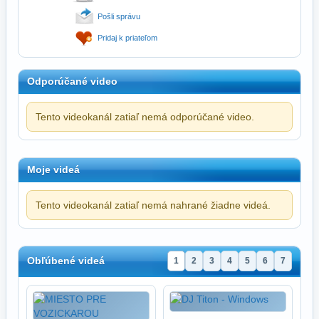
Pošli správu
Pridaj k priateľom
Odporúčané video
Tento videokanál zatiaľ nemá odporúčané video.
Moje videá
Tento videokanál zatiaľ nemá nahrané žiadne videá.
Obľúbené videá
1
2
3
4
5
6
7