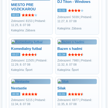
DJ Titon - Windows
MIESTO PRE
VOZICKAROU
01:31
00:24
Zobrazení: 5039 | Pridané:
Zobrazení: 8153 | Pridané:
11:27, 8. 07 08
11:25, 8. 07 08
Kategória: Zábava
Kategória: Zábava
Komedialny futbal
Bazen s hadmi
03:27
01:34
Zobrazení: 11505 | Pridané:
Zobrazení: 7980 | Pridané:
11:29, 8. 07 08
11:32, 8. 07 08
Kategória: Šport
Kategória: Šport
Nestastie
Silak
00:38
01:01
Zobrazení: 5215 | Pridané:
Zobrazení: 6977 | Pridané:
11:34, 8. 07 08
11:35, 8. 07 08