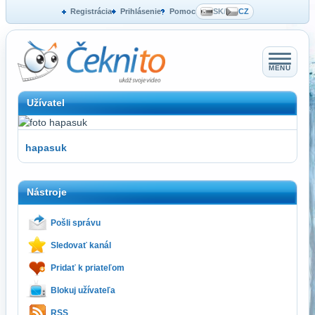
Registrácia
Prihlásenie
Pomoc
SK
/
CZ
MENU
Užívatel
hapasuk
Nástroje
Pošli správu
Sledovať kanál
Pridať k priateľom
Blokuj užívateľa
RSS