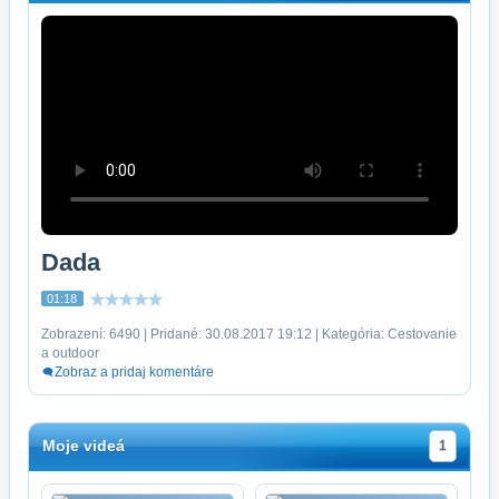
Dada
01:18
Zobrazení: 6490 | Pridané: 30.08.2017 19:12 | Kategória: Cestovanie
a outdoor
Zobraz a pridaj komentáre
Moje videá
1