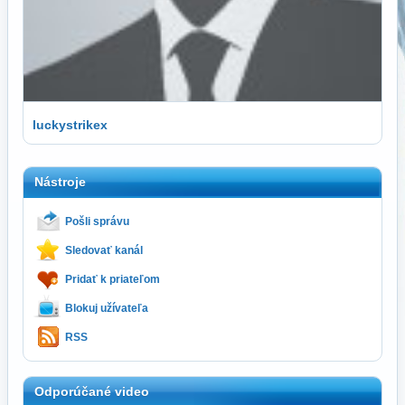
luckystrikex
Nástroje
Pošli správu
Sledovať kanál
Pridať k priateľom
Blokuj užívateľa
RSS
Odporúčané video