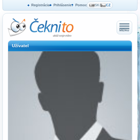
Registrácia
Prihlásenie
Pomoc
SK
/
CZ
MENU
Užívatel