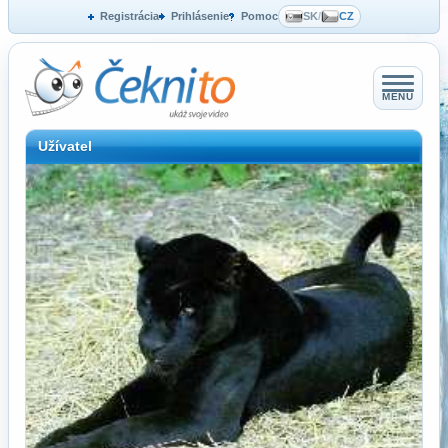
Registrácia
Prihlásenie
Pomoc
SK
/
CZ
MENU
Užívatel