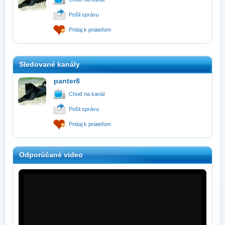
Pošli správu
Pridaj k priateľom
Sledované kanály
panter8
Choď na kanál
Pošli správu
Pridaj k priateľom
Odporúčané video