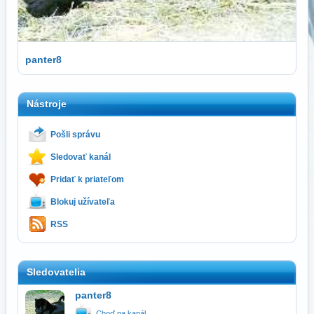
panter8
Nástroje
Pošli správu
Sledovať kanál
Pridať k priateľom
Blokuj užívateľa
RSS
Sledovatelia
panter8
Choď na kanál