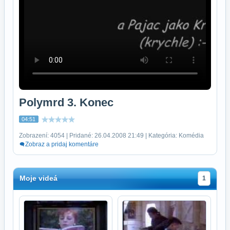
Polymrd 3. Konec
04:51
Zobrazení: 4054 | Pridané: 26.04.2008 21:49 | Kategória: Komédia
Zobraz a pridaj komentáre
Moje videá
1