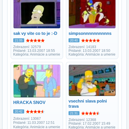
sak vy vite co to je :-D
simpsonnnnnnnnnns
21:05
20:40
Zobrazení: 32579
Zobrazení: 14183
Pridané: 13.03.2007 18:55
Pridané: 13.03.2007 18:50
Kategória: Animácie a umenie
Kategória: Animácie a umenie
vsechni slava polni
HRACKA SNOV
trava
20:42
21:31
Zobrazení: 13067
Zobrazení: 12368
Pridané: 11.03.2007 12:51
Pridané: 17.02.2007 15:49
Kategória: Animácie a umenie
Kategória: Animácie a umenie