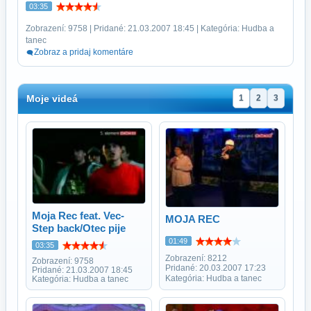
03:35
Zobrazení: 9758 | Pridané: 21.03.2007 18:45 | Kategória: Hudba a
tanec
Zobraz a pridaj komentáre
Moje videá
1
2
3
Moja Rec feat. Vec-
MOJA REC
Step back/Otec pije
01:49
03:35
Zobrazení: 8212
Zobrazení: 9758
Pridané: 20.03.2007 17:23
Pridané: 21.03.2007 18:45
Kategória: Hudba a tanec
Kategória: Hudba a tanec