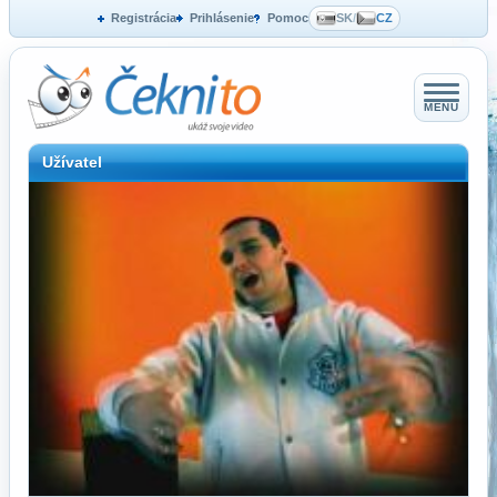
Registrácia
Prihlásenie
Pomoc
SK
/
CZ
MENU
Užívatel