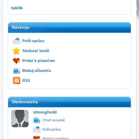
taktik
Nástroje
Pošli správu
Sledovať kanál
Pridať k priateľom
Blokuj užívateľa
RSS
Sledovatelia
stronghold
Choď na kanál
Pošli správu
Pridaj k priateľom