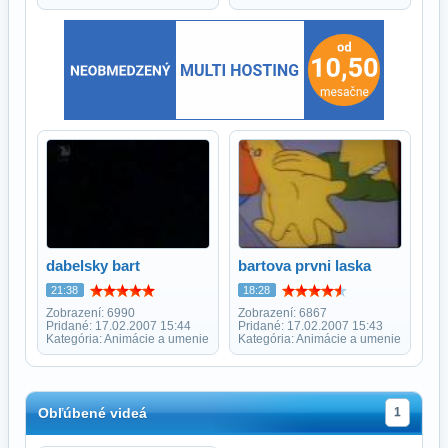
dabelsky bart
bartova prvni laska
21:38
18:28
Zobrazení: 6990
Zobrazení: 6867
Pridané: 17.02.2007 15:44
Pridané: 17.02.2007 15:43
Kategória: Animácie a umenie
Kategória: Animácie a umenie
Obľúbené videá
1