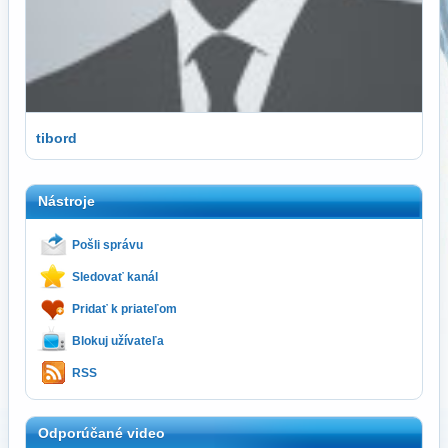
tibord
Nástroje
Pošli správu
Sledovať kanál
Pridať k priateľom
Blokuj užívateľa
RSS
Odporúčané video