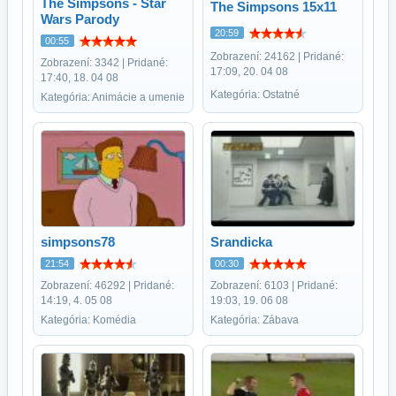
The Simpsons - Star
The Simpsons 15x11
Wars Parody
20:59
00:55
Zobrazení: 24162 | Pridané:
Zobrazení: 3342 | Pridané:
17:09, 20. 04 08
17:40, 18. 04 08
Kategória: Ostatné
Kategória: Animácie a umenie
simpsons78
Srandicka
21:54
00:30
Zobrazení: 46292 | Pridané:
Zobrazení: 6103 | Pridané:
14:19, 4. 05 08
19:03, 19. 06 08
Kategória: Komédia
Kategória: Zábava