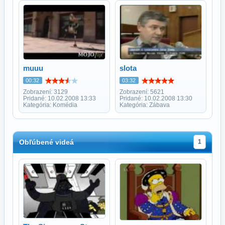
muuu
slota
00:32
03:32
Zobrazení: 3129
Zobrazení: 5621
Pridané: 10.02.2008 13:33
Pridané: 10.02.2008 13:30
Kategória: Komédia
Kategória: Zábava
Obľúbené videá
1