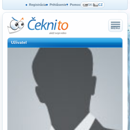
Registrácia
Prihlásenie
Pomoc
SK
/
CZ
MENU
Užívatel