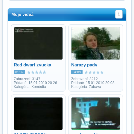
Moje videá
1
Red dwarf zvucka
Narazy pady
01:02
04:09
Zobrazení: 3147
Zobrazení: 3212
Pridané: 15.01.2010 20:26
Pridané: 15.01.2010 20:08
Kategória: Komédia
Kategória: Zábava