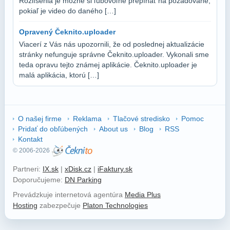
Rozlíšenia je možné si ľubovoľne prepínať na požadované,
pokiaľ je video do daného […]
Opravený Čeknito.uploader
Viacerí z Vás nás upozornili, že od poslednej aktualizácie
stránky nefunguje správne Čeknito.uploader. Vykonali sme
teda opravu tejto známej aplikácie. Čeknito.uploader je
malá aplikácia, ktorú […]
O našej firme
Reklama
Tlačové stredisko
Pomoc
Pridať do obľúbených
About us
Blog
RSS
Kontakt
© 2006-2026
Partneri:
IX.sk
|
xDisk.cz
|
iFaktury.sk
Doporučujeme:
DN Parking
Prevádzkuje internetová agentúra
Media Plus
Hosting
zabezpečuje
Platon Technologies