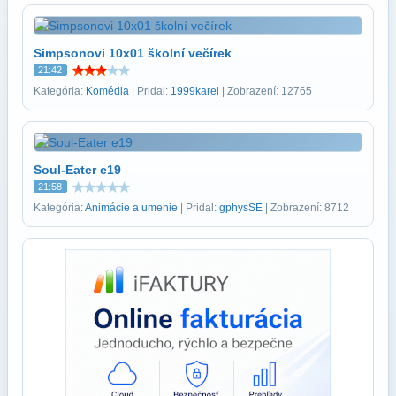
Simpsonovi 10x01 školní večírek
21:42
Kategória:
Komédia
| Pridal:
1999karel
| Zobrazení: 12765
Soul-Eater e19
21:58
Kategória:
Animácie a umenie
| Pridal:
gphysSE
| Zobrazení: 8712