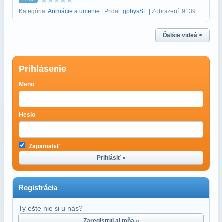
Kategória:
Animácie a umenie
| Pridal:
gphysSE
| Zobrazení: 9139
Ďalšie videá >
Prihlásenie
Meno
Heslo
Zapamätať
Prihlásiť »
Registrácia
Ty ešte nie si u nás?
Zaregistruj aj mňa »