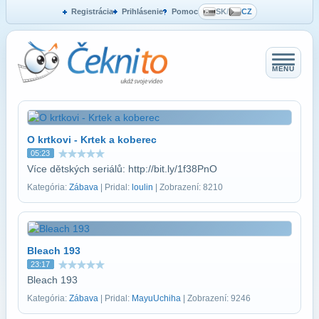
Registrácia
Prihlásenie
Pomoc
SK
/
CZ
MENU
O krtkovi - Krtek a koberec
05:23
Více dětských seriálů: http://bit.ly/1f38PnO
Kategória:
Zábava
| Pridal:
loulin
| Zobrazení: 8210
Bleach 193
23:17
Bleach 193
Kategória:
Zábava
| Pridal:
MayuUchiha
| Zobrazení: 9246